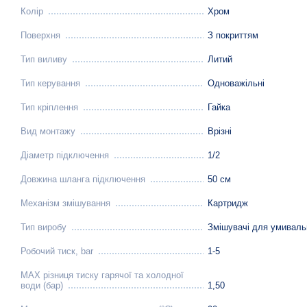
Колір
Хром
Поверхня
З покриттям
Тип виливу
Литий
Тип керування
Одноважільні
Тип кріплення
Гайка
Вид монтажу
Врізні
Діаметр підключення
1/2
Довжина шланга підключення
50 см
Механізм змішування
Картридж
Тип виробу
Змішувачі для умиваль
Робочий тиск, bar
1-5
MAX різниця тиску гарячої та холодної
води (бар)
1,50