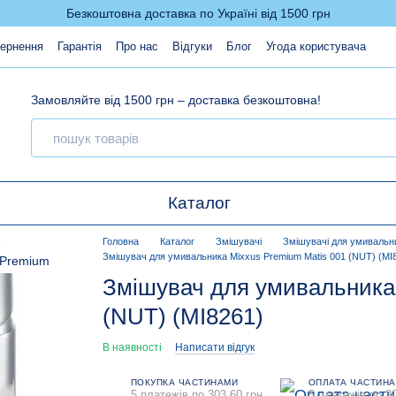
Безкоштовна доставка по Україні від 1500 грн
вернення
Гарантія
Про нас
Відгуки
Блог
Угода користувача
Замовляйте від 1500 грн – доставка безкоштовна!
Каталог
Головна
Каталог
Змішувачі
Змішувачі для умивальн
Змішувач для умивальника Mixxus Premium Matis 001 (NUT) (MI
Змішувач для умивальника 
(NUT) (MI8261)
В наявності
Написати відгук
ПОКУПКА ЧАСТИНАМИ
ОПЛАТА ЧАСТИН
5 платежів по 303.60 грн
5 платежів по 30