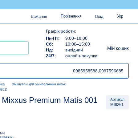
Порівняння
Укр
Бажання
Вхід
Графік роботи:
Пн-Пт:
9:00–18:00
Сб:
10:00–15:00
Мій кошик
Нд:
вихідний
24/7:
онлайн-покупки
0985958588,
0997596685
ика
Змішувачі для умивальника низькі
8261)
Mixxus Premium Matis 001
Артикул
MI8261
АМИ
3.60 грн