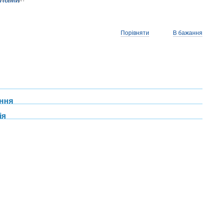
Порівняти
В бажання
ння
ія