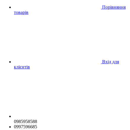
Порівняння
товарів
Вхід для
клієнтів
0985958588
0997596685