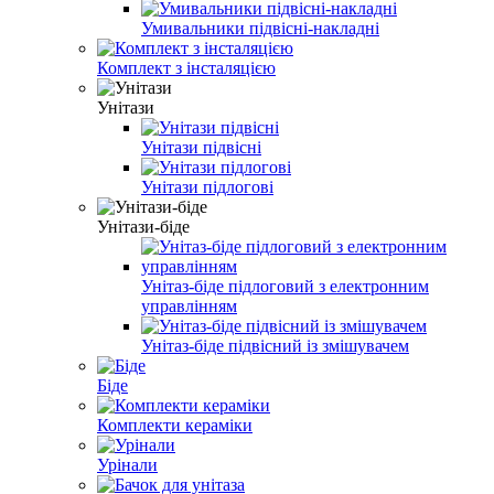
Умивальники підвісні-накладні
Комплект з інсталяцією
Унітази
Унітази підвісні
Унітази підлогові
Унітази-біде
Унітаз-біде підлоговий з електронним
управлінням
Унітаз-біде підвісний із змішувачем
Біде
Комплекти кераміки
Урінали