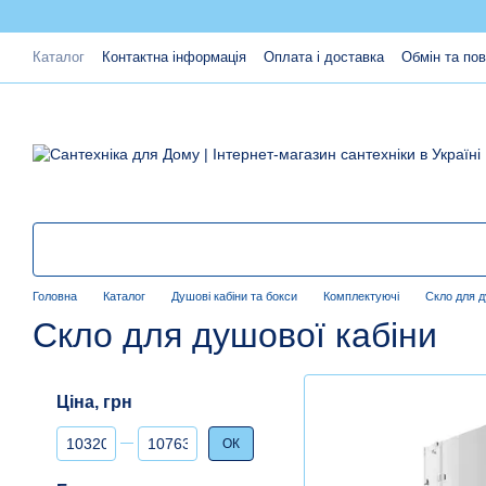
Перейти до основного контенту
Каталог
Контактна інформація
Оплата і доставка
Обмін та по
Головна
Каталог
Душові кабіни та бокси
Комплектуючі
Скло для д
Скло для душової кабіни
Ціна, грн
Від Ціна, грн
До Ціна, грн
ОК