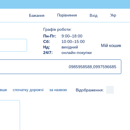
Порівняння
Укр
Бажання
Вхід
Графік роботи:
Пн-Пт:
9:00–18:00
Сб:
10:00–15:00
Мій кошик
Нд:
вихідний
24/7:
онлайн-покупки
0985958588,
0997596685
Відображення:
евше
спочатку дорожчі
за назвою