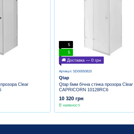
5
5
🚚 Доставка — 0 грн
Артикул: SD00050820
Qtap
 прозора Clear
Qtap 6мм бічна стінка прозора Clear
6
CAPRICORN 10128RC6
10 320 грн
В наявності