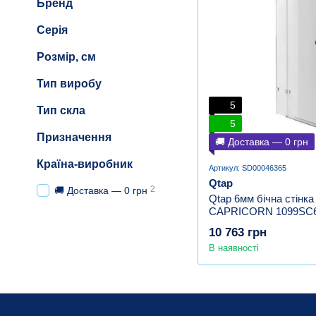
Бренд
Серія
Розмір, см
Тип виробу
5
Тип скла
5
Призначення
🚚 Доставка — 0 грн
Країна-виробник
Артикул: SD00046365
Qtap
2
🚚 Доставка — 0 грн
Qtap 6мм бічна стінка
CAPRICORN 1099SC
10 763 грн
В наявності