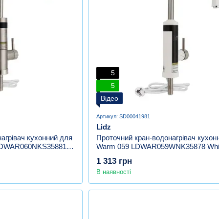
5
5
Відео
Артикул: SD00041981
Lidz
агрівач кухонний для
Проточний кран-водонагрівач кухонн
 LDWAR060NKS35881
Warm 059 LDWAR059WNK35878 Whit
Nickel
1 313 грн
В наявності