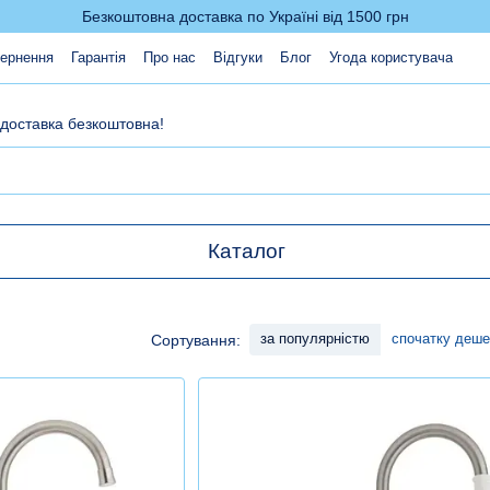
Безкоштовна доставка по Україні від 1500 грн
вернення
Гарантія
Про нас
Відгуки
Блог
Угода користувача
 доставка безкоштовна!
Каталог
за популярністю
спочатку деш
Сортування: