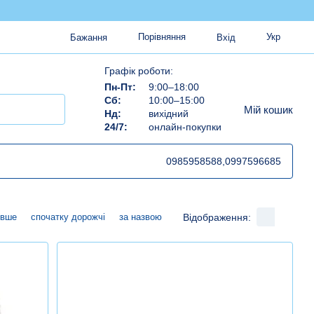
Порівняння
Укр
Бажання
Вхід
Графік роботи:
Пн-Пт:
9:00–18:00
Сб:
10:00–15:00
Мій кошик
Нд:
вихідний
24/7:
онлайн-покупки
0985958588,
0997596685
Відображення:
евше
спочатку дорожчі
за назвою