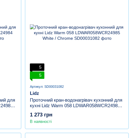
5
5
Артикул: SD00031082
Lidz
ний для
Проточний кран-водонагрівач кухонний для
R24984
кухні Lidz Warm 058 LDWAR058WCR24985
White / Chrome
1 273 грн
В наявності