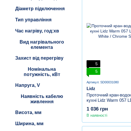
Діаметр підключення
Тип управління
Час нагріву, год:хв
Вид нагрівального
елемента
Захист від перегріву
5
Номінальна
5
потужність, кВт
Артикул: SD00031080
Напруга, V
Lidz
Проточний кран-водон
Наявність кабелю
кухні Lidz Warm 05
живлення
White / Chrome
1 036 грн
Висота, мм
В наявності
Ширина, мм