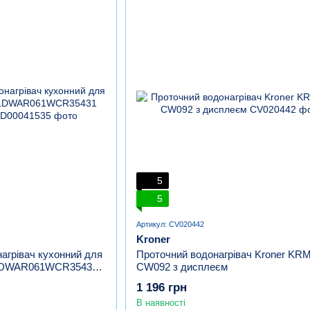
5
5
Артикул: CV020442
Kroner
агрівач кухонний для
Проточний водонагрівач Kroner KRM 
1 LDWAR061WCR35431
CW092 з дисплеєм
1 196 грн
В наявності