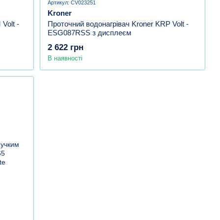
Артикул: CV023251
Kroner
Volt -
Проточний водонагрівач Kroner KRP Volt -
ESG087RSS з дисплеєм
2 622 грн
В наявності