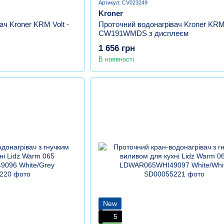
Артикул: CV023249
Kroner
ач Kroner KRM Volt -
Проточний водонагрівач Kroner KRM 
CW191WMDS з дисплеєм
1 656 грн
В наявності
New
5