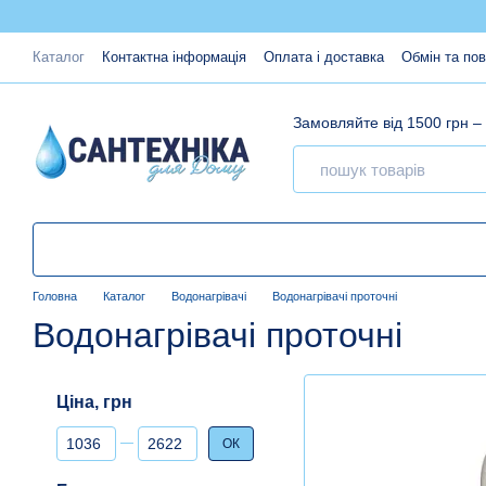
Перейти до основного контенту
Каталог
Контактна інформація
Оплата і доставка
Обмін та по
Замовляйте від 1500 грн –
Головна
Каталог
Водонагрівачі
Водонагрівачі проточні
Водонагрівачі проточні
Ціна, грн
Від Ціна, грн
До Ціна, грн
ОК