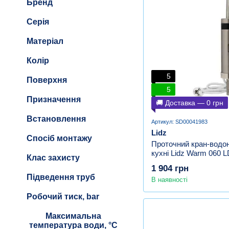
Бренд
Серія
Матеріал
Колір
5
Поверхня
5
Призначення
🚚 Доставка — 0 грн
Встановлення
Артикул: SD00041983
Lidz
Спосіб монтажу
Проточний кран-водон
кухні Lidz Warm 060
Клас захисту
Nickel
1 904 грн
Підведення труб
В наявності
Робочий тиск, bar
Максимальна
температура води, °С