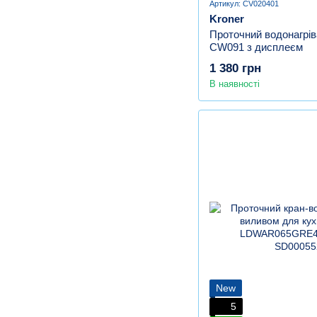
Артикул: CV020401
Kroner
Проточний водонагрів
CW091 з дисплеєм
1 380 грн
В наявності
New
5