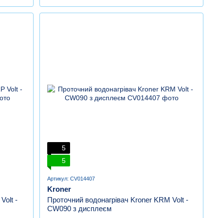
5
5
Артикул: CV014407
Kroner
olt -
Проточний водонагрівач Kroner KRM Volt -
CW090 з дисплеєм