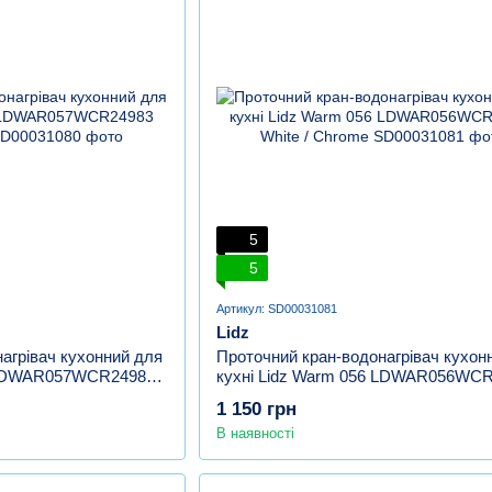
5
5
Артикул: SD00031081
Lidz
агрівач кухонний для
Проточний кран-водонагрівач кухон
7 LDWAR057WCR24983
кухні Lidz Warm 056 LDWAR056WC
White / Chrome
1 150 грн
В наявності