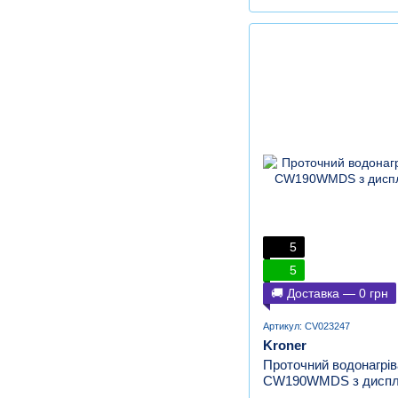
5
5
🚚 Доставка — 0 грн
Артикул: CV023247
Kroner
Проточний водонагрів
CW190WMDS з дисп