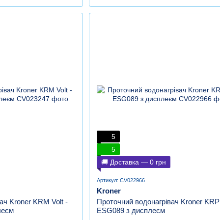
5
5
🚚 Доставка — 0 грн
Артикул: CV022966
Kroner
ач Kroner KRM Volt -
Проточний водонагрівач Kroner KRP V
леєм
ESG089 з дисплеєм