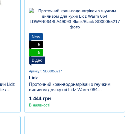
New
5
5
Відео
Артикул: SD00055217
Lidz
ий Lidz
Проточний кран-водонагрівач з гнучким
e /
виливом для кухні Lidz Warm 064
LDWAR064BLA49093 Black/Black
1 444 грн
В наявності