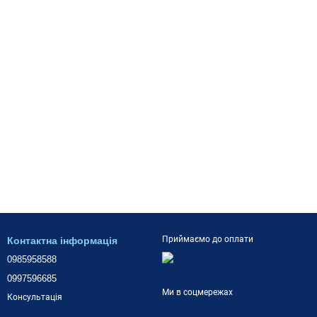
Приймаємо до оплати
Контактна інформація
0985958588
0997596685
Ми в соцмережах
Консультація