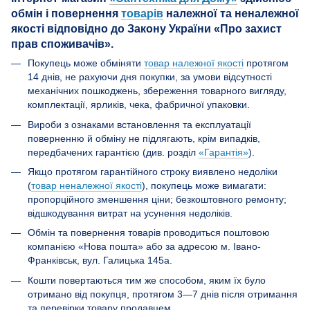
обмін і повернення
товарів
належної та неналежної
якості відповідно до Закону України «Про захист
прав споживачів».
Покупець може обміняти
товар належної якості
протягом
14 днів, не рахуючи дня покупки, за умови відсутності
механічних пошкоджень, збереження товарного вигляду,
комплектації, ярликів, чека, фабричної упаковки.
Вироби з ознаками встановлення та експлуатації
поверненню й обміну не підлягають, крім випадків,
передбачених гарантією (див. розділ
«Гарантія»
).
Якщо протягом гарантійного строку виявлено недоліки
(
товар неналежної якості
), покупець може вимагати:
пропорційного зменшення ціни; безкоштовного ремонту;
відшкодування витрат на усунення недоліків.
Обмін та повернення товарів проводиться поштовою
компанією «Нова пошта» або за адресою м. Івано-
Франківськ, вул. Галицька 145а.
Кошти повертаються тим же способом, яким їх було
отримано від покупця, протягом 3—7 днів після отримання
та перевірки товару продавцем.