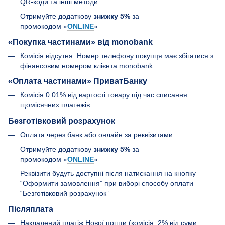
QR-коди та інші методи
Отримуйте додаткову
знижку 5%
за
промокодом «
ONLINE
»
«Покупка частинами» від monobank
Комісія відсутня. Номер телефону покупця має збігатися з
фінансовим номером клієнта monobank
«Оплата частинами» ПриватБанку
Комісія 0.01% від вартості товару під час списання
щомісячних платежів
Безготівковий розрахунок
Оплата через банк або онлайн за реквізитами
Отримуйте додаткову
знижку 5%
за
промокодом «
ONLINE
»
Реквізити будуть доступні після натискання на кнопку
“Оформити замовлення” при виборі способу оплати
“Безготівковий розрахунок”
Післяплата
Накладений платіж Нової пошти (комісія: 2% від суми