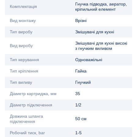
Гнучка підводка, аератор,
Комплектація
кріпильний елемент
Вид монтажу
Врізні
Тип виробу
Змішувачі для кухні
Змішувачі для кухні високі
Вид виробу
з гнучким виливом
Тип керування
Одноважільні
Тип кріплення
Гайка
Тип виливу
Гнучкий
Діаметр картриджа, мм
35
Діаметр підключення
1/2
Довжина шланга
50 см
підключення
Робочий тиск, bar
1-5