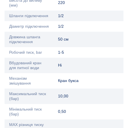
Висота до виливу
220
(мм)
Шланги підключення
1/2
Діаметр підключення
1/2
Довжина шланга
50 см
підключення
Робочий тиск, bar
1-5
Вбудований кран
Ні
для питної води
Механізм
Кран букса
змішування
Максимальний тиск
10,00
(бар)
Мінімальний тиск
0,50
(бар)
MAX різниця тиску