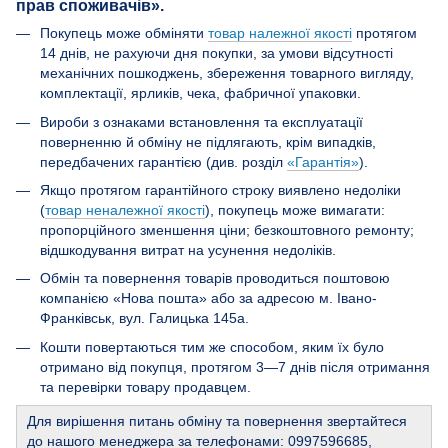
прав споживачів».
Покупець може обміняти
товар належної якості
протягом
14 днів, не рахуючи дня покупки, за умови відсутності
механічних пошкоджень, збереження товарного вигляду,
комплектації, ярликів, чека, фабричної упаковки.
Вироби з ознаками встановлення та експлуатації
поверненню й обміну не підлягають, крім випадків,
передбачених гарантією (див. розділ
«Гарантія»
).
Якщо протягом гарантійного строку виявлено недоліки
(
товар неналежної якості
), покупець може вимагати:
пропорційного зменшення ціни; безкоштовного ремонту;
відшкодування витрат на усунення недоліків.
Обмін та повернення товарів проводиться поштовою
компанією «Нова пошта» або за адресою м. Івано-
Франківськ, вул. Галицька 145а.
Кошти повертаються тим же способом, яким їх було
отримано від покупця, протягом 3—7 днів після отримання
та перевірки товару продавцем.
Для вирішення питань обміну та повернення звертайтеся
до нашого менеджера за телефонами: 0997596685,