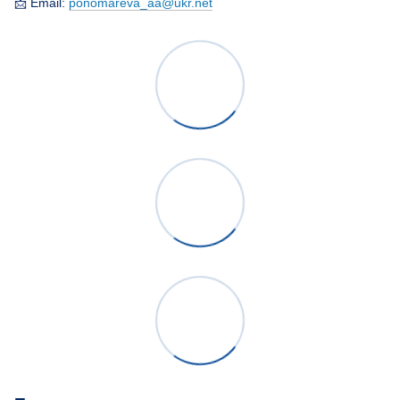
📩 Email:
ponomareva_aa@ukr.net