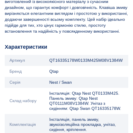
виготовлений із високоякісного матеріалу з сучасним
дизайном, що гарантує комфорт і довговічність. Клавіша змиву
вирізняється елегантним виглядом і простотою у використанні,
додаючи завершеності всьому комплекту. Цей набір ідеально
підійде для тих, хто цінує гармонію стилю, простоту
встановлення та надійність у повсякденному використанні.
Характеристики
Артикул
QT16335178W0133M425M08V1384W
Бренд
Qtap
Серія
Nest / Swan
Інсталяція: Qtap Nest QT0133M425.
Панель змиву: Qtap Nest
Склад набору
QT0111M08V1384W. Унітаз з
сидінням: Qtap Swan QT16335178W.
Інсталяція, панель змиву,
Комплектація
звукоізоляційна прокладка, унітаз,
сидіння, кріплення.