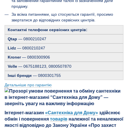
та заповнений гарантійний талон із зазначенням дати
продажу.
За всіма питаннями, що стосуються гарантії, просимо
звертатися до відповідних сервісних центрів.
Контактні телефони сервісних центрів:
Qtap
— 0800210247
Lidz
— 0800210247
Kroner
— 0800300906
Volle
— 0675188123, 0800507870
Інші бренди
— 0800301755
Детальніше про гарантію
Інтернет-магазин
«Сантехніка для Дому»
здійснює
обмін і повернення
товарів
належної та неналежної
якості відповідно до Закону України «Про захист