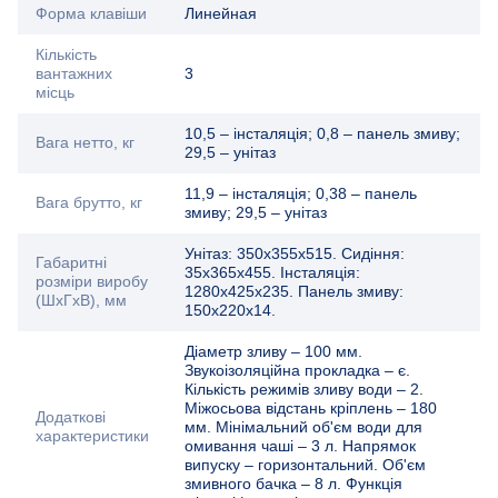
Форма клавіши
Линейная
Кількість
вантажних
3
місць
10,5 – інсталяція; 0,8 – панель змиву;
Вага нетто, кг
29,5 – унітаз
11,9 – інсталяція; 0,38 – панель
Вага брутто, кг
змиву; 29,5 – унітаз
Унітаз: 350х355х515. Сидіння:
Габаритні
35х365х455. Інсталяція:
розміри виробу
1280х425х235. Панель змиву:
(ШхГхВ), мм
150х220х14.
Діаметр зливу – 100 мм.
Звукоізоляційна прокладка – є.
Кількість режимів зливу води – 2.
Міжосьова відстань кріплень – 180
Додаткові
мм. Мінімальний об'єм води для
характеристики
омивання чаші – 3 л. Напрямок
випуску – горизонтальний. Об'єм
змивного бачка – 8 л. Функція