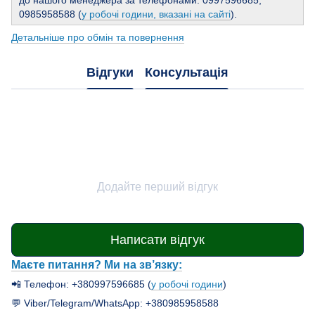
до нашого менеджера за телефонами: 0997596685,
0985958588 (
у робочі години, вказані на сайті
).
Детальніше про обмін та повернення
Відгуки
Консультація
Додайте перший відгук
Написати відгук
Маєте питання? Ми на зв’язку:
📲 Телефон: +380997596685 (
у робочі години
)
💬 Viber/Telegram/WhatsApp: +380985958588