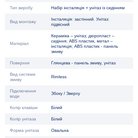
Тип виробу
Набір інсталяція + унітаз із сидінням
Інсталяція: застінний. Унітаз:
Вид монтажу
підвісний
Кераміка – унітаз; дюропласт –
сидіння; ABS пластик, метал –
Матеріал
інсталяція; ABS пластик - панель
змиву
Поверхня
Глянцева - панель змиву, унітаз
Вид системи
Rimless
змиву
Підключення
Збоку / Зверху
води
Колір клавіши
Білий
Колір унітаза
Білий
Форма унітаза
Овальна