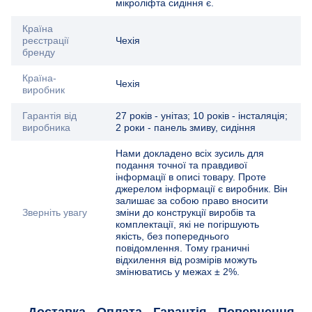
мікроліфта сидіння є.
Країна
реєстрації
Чехія
бренду
Країна-
Чехія
виробник
Гарантія від
27 років - унітаз; 10 років - інсталяція;
виробника
2 роки - панель змиву, сидіння
Нами докладено всіх зусиль для
подання точної та правдивої
інформації в описі товару. Проте
джерелом інформації є виробник. Він
залишає за собою право вносити
Зверніть увагу
зміни до конструкції виробів та
комплектації, які не погіршують
якість, без попереднього
повідомлення. Тому граничні
відхилення від розмірів можуть
змінюватись у межах ± 2%.