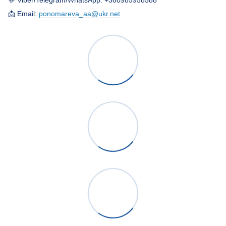
💬 Viber/Telegram/WhatsApp: +380985958588
📩 Email:
ponomareva_aa@ukr.net