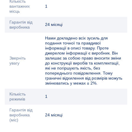
Кількість
вантажних
1
місць
Гарантія від
24 місяці
виробника
Нами докладено всіх зусиль для
подання точної та правдивої
інформації в описі товару. Проте
джерелом інформації є виробник. Він
Зверніть
залишає за собою право вносити зміни
увагу
до конструкції виробів та комплектації,
які не погіршують якість, без
попереднього повідомлення. Тому
граничні відхилення від розмірів можуть
змінюватись у межах ± 2%.
Кількість
1
режимів
Гарантія від
виробника
24 місяці
(міс)