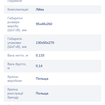
струменя
Комплектація
Лійка
Габаритні
розміри
95х48х260
виробу
(ШхГхВ), мм
Габарити
упаковки
130х50х270
(ШхГхВ), мм
Вага нетто, кг
0,133
Вага брутто,
0,14
кг
Країна-
Польща
виробник
Країна
реєстрації
Польща
бренду