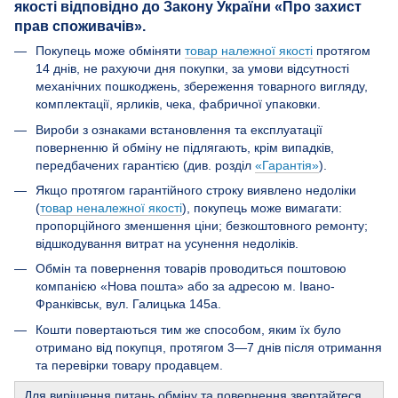
якості відповідно до Закону України «Про захист
прав споживачів».
Покупець може обміняти
товар належної якості
протягом
14 днів, не рахуючи дня покупки, за умови відсутності
механічних пошкоджень, збереження товарного вигляду,
комплектації, ярликів, чека, фабричної упаковки.
Вироби з ознаками встановлення та експлуатації
поверненню й обміну не підлягають, крім випадків,
передбачених гарантією (див. розділ
«Гарантія»
).
Якщо протягом гарантійного строку виявлено недоліки
(
товар неналежної якості
), покупець може вимагати:
пропорційного зменшення ціни; безкоштовного ремонту;
відшкодування витрат на усунення недоліків.
Обмін та повернення товарів проводиться поштовою
компанією «Нова пошта» або за адресою м. Івано-
Франківськ, вул. Галицька 145а.
Кошти повертаються тим же способом, яким їх було
отримано від покупця, протягом 3—7 днів після отримання
та перевірки товару продавцем.
Для вирішення питань обміну та повернення звертайтеся