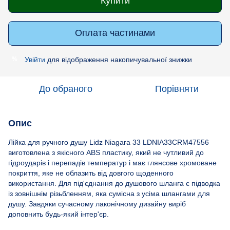
Купити
Оплата частинами
Увійти
для відображення накопичувальної знижки
%
До обраного
Порівняти
Опис
Лійка для ручного душу Lidz Niagara 33 LDNIA33CRM47556
виготовлена з якісного ABS пластику, який не чутливий до
гідроударів і перепадів температур і має глянсове хромоване
покриття, яке не облазить від довгого щоденного
використання. Для під'єднання до душового шланга є підводка
із зовнішнім різьбленням, яка сумісна з усіма шлангами для
душу. Завдяки сучасному лаконічному дизайну виріб
доповнить будь-який інтер'єр.