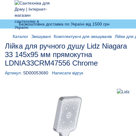
Безкоштовна доставка по Україні від 1500 грн
Каталог
Змішувачі
Комплектуючі для змішувачів
Лійки для
Лійка для ручного душу Lidz Niagara
33 145x95 мм прямокутна
LDNIA33CRM47556 Chrome
Артикул:
SD00053680
Написати відгук