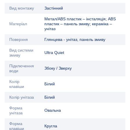
Вид монтажу
Застінний
Метал/ABS пластик – інсталяція; ABS
Матеріал
пластик – панель змиву; кераміка –
унітаз
Поверхня
Глянцева - унітаз, панель змиву
Вид системи
Ultra Quiet
змиву
Підключення
Збоку / Зверху
води
Колір
Білий
клавіши
Колір унітаза
Білий
Форма
Овальна
унітаза
Форма
Кругла
клавіши