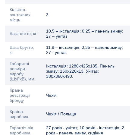
Кількість
вантажних
3
місць
10,5 – інсталяція; 0,25 – панель змиву;
Вага нетто, кг
27 – унітаз
Вага брутто,
11,9 – інсталяція; 0,35 – панель змиву;
кг
27 - унітаз
Габаритні
Інсталяція: 1280х425х185. Панель
розміри
змиву: 150x220x13. Унітаз:
виробу
380х360х490.
(ШхГхВ), мм
Країна
реєстрації
Чехія
бренду
Країна-
Чехія / Польща
виробник
Гарантія від
27 років - унітаз; 10 років - інсталяція; 2
виробника
роки - панель змиву, сидіння