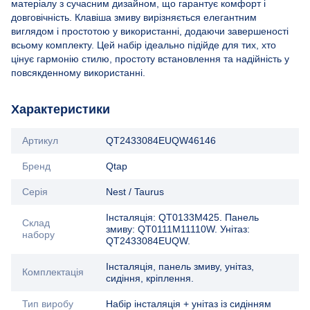
матеріалу з сучасним дизайном, що гарантує комфорт і
довговічність. Клавіша змиву вирізняється елегантним
виглядом і простотою у використанні, додаючи завершеності
всьому комплекту. Цей набір ідеально підійде для тих, хто
цінує гармонію стилю, простоту встановлення та надійність у
повсякденному використанні.
Характеристики
Артикул
QT2433084EUQW46146
Бренд
Qtap
Серія
Nest / Taurus
Інсталяція: QT0133M425. Панель
Склад
змиву: QT0111M11110W. Унітаз:
набору
QT2433084EUQW.
Інсталяція, панель змиву, унітаз,
Комплектація
сидіння, кріплення.
Тип виробу
Набір інсталяція + унітаз із сидінням