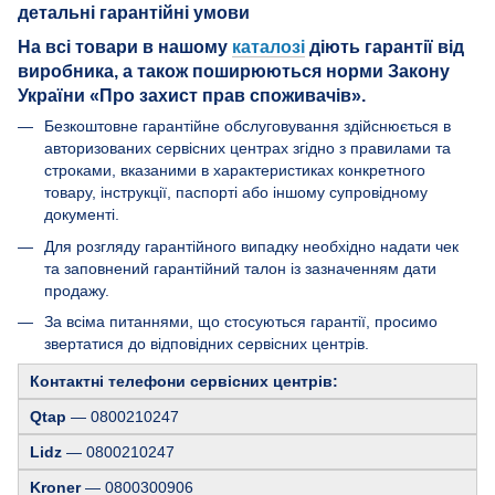
На всі товари в нашому
каталозі
діють гарантії від
виробника, а також поширюються норми Закону
України «Про захист прав споживачів».
Безкоштовне гарантійне обслуговування здійснюється в
авторизованих сервісних центрах згідно з правилами та
строками, вказаними в характеристиках конкретного
товару, інструкції, паспорті або іншому супровідному
документі.
Для розгляду гарантійного випадку необхідно надати чек
та заповнений гарантійний талон із зазначенням дати
продажу.
За всіма питаннями, що стосуються гарантії, просимо
звертатися до відповідних сервісних центрів.
Контактні телефони сервісних центрів:
Qtap
— 0800210247
Lidz
— 0800210247
Kroner
— 0800300906