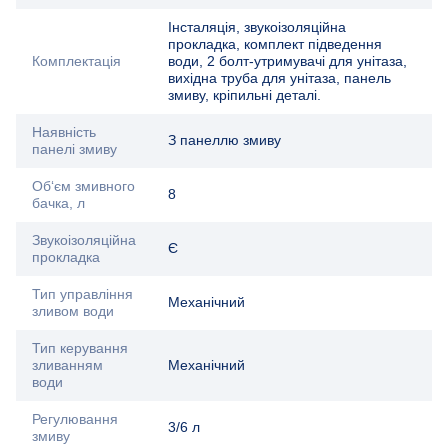
Інсталяція, звукоізоляційна
прокладка, комплект підведення
Комплектація
води, 2 болт-утримувачі для унітаза,
вихідна труба для унітаза, панель
змиву, кріпильні деталі.
Наявність
З панеллю змиву
панелі змиву
Об‘єм змивного
8
бачка, л
Звукоізоляційна
Є
прокладка
Тип управління
Механічний
зливом води
Тип керування
зливанням
Механічний
води
Регулювання
3/6 л
змиву