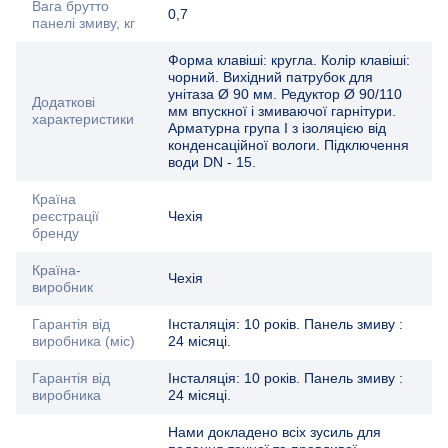
Вага брутто
0,7
панелі змиву, кг
Форма клавіші: кругла. Колір клавіші:
чорний. Вихідний патрубок для
унітаза Ø 90 мм. Редуктор Ø 90/110
Додаткові
мм впускної і змиваючої гарнітури.
характеристики
Арматурна група I з ізоляцією від
конденсаційної вологи. Підключення
води DN - 15.
Країна
реєстрації
Чехія
бренду
Країна-
Чехія
виробник
Гарантія від
Інсталяція: 10 років. Панель змиву :
виробника (міс)
24 місяці.
Гарантія від
Інсталяція: 10 років. Панель змиву :
виробника
24 місяці.
Нами докладено всіх зусиль для