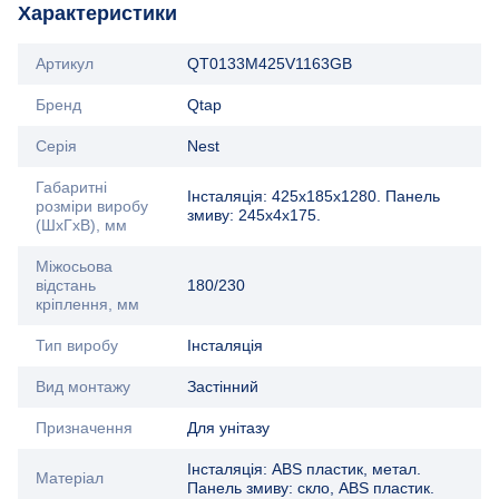
Характеристики
Артикул
QT0133M425V1163GB
Бренд
Qtap
Серія
Nest
Габаритні
Інсталяція: 425х185х1280. Панель
розміри виробу
змиву: 245х4х175.
(ШхГхВ), мм
Міжосьова
відстань
180/230
кріплення, мм
Тип виробу
Інсталяція
Вид монтажу
Застінний
Призначення
Для унітазу
Інсталяція: ABS пластик, метал.
Матеріал
Панель змиву: скло, ABS пластик.