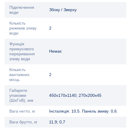
Підключення
Збоку / Зверху
води
Кількість
режимів зливу
2
води
Функція
примусового
Немає
переривання
зливу води
Кількість
вантажних
2
місць
Габарити
упаковки
450х170х1140; 270х200х45
(ШхГхВ), мм
Вага нетто, кг
Інсталяція: 10,5. Панель змиву: 0,6.
Вага брутто, кг
11,9; 0,7