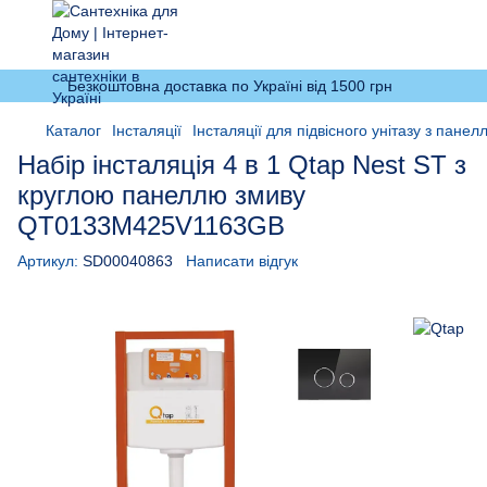
Безкоштовна доставка по Україні від 1500 грн
Каталог
Інсталяції
Інсталяції для підвісного унітазу з пане
Набір інсталяція 4 в 1 Qtap Nest ST з
круглою панеллю змиву
QT0133M425V1163GB
Артикул:
SD00040863
Написати відгук