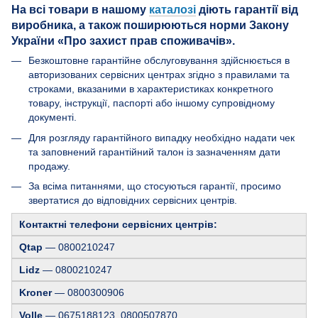
На всі товари в нашому
каталозі
діють гарантії від
виробника, а також поширюються норми Закону
України «Про захист прав споживачів».
Безкоштовне гарантійне обслуговування здійснюється в
авторизованих сервісних центрах згідно з правилами та
строками, вказаними в характеристиках конкретного
товару, інструкції, паспорті або іншому супровідному
документі.
Для розгляду гарантійного випадку необхідно надати чек
та заповнений гарантійний талон із зазначенням дати
продажу.
За всіма питаннями, що стосуються гарантії, просимо
звертатися до відповідних сервісних центрів.
Контактні телефони сервісних центрів:
Qtap
— 0800210247
Lidz
— 0800210247
Kroner
— 0800300906
Volle
— 0675188123, 0800507870