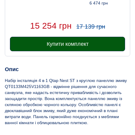
6 474 грн
15 254 грн
17 139 грн
Купити комплект
Опис
Набір інсталяція 4 в 1 Qtap Nest ST з круглою панеллю змиву
QT0133M425V1163GB - відмінне рішення для сучасного
санвузла, яке надасть естетичну привабливість і дозволить
заощадити простір. Вона комплектується панеллю змиву із
скляною обробкою чорного кольору. Особливістю панелі є
двоклавішний блок змиву, який дуже економічний в плані
витрати води. Панель гармонійно поєднується з меблями
ванної кімнати і облицювальною плиткою.