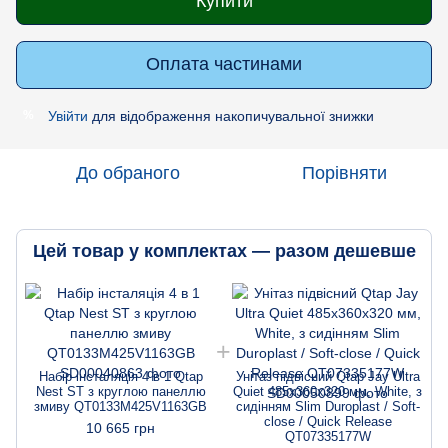
Купити
Оплата частинами
Увійти
для відображення накопичувальної знижки
%
До обраного
Порівняти
Цей товар у комплектах — разом дешевше
Набір інсталяція 4 в 1 Qtap
Унітаз підвісний Qtap Jay Ultra
Nest ST з круглою панеллю
Quiet 485х360х320 мм, White, з
змиву QT0133M425V1163GB
сидінням Slim Duroplast / Soft-
close / Quick Release
10 665 грн
QT07335177W