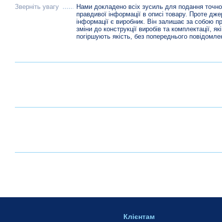
Зверніть увагу
Нами докладено всіх зусиль для подання точно
правдивої інформації в описі товару. Проте дж
інформації є виробник. Він залишає за собою п
зміни до конструкції виробів та комплектації, які
погіршують якість, без попереднього повідомле
Клієнтам