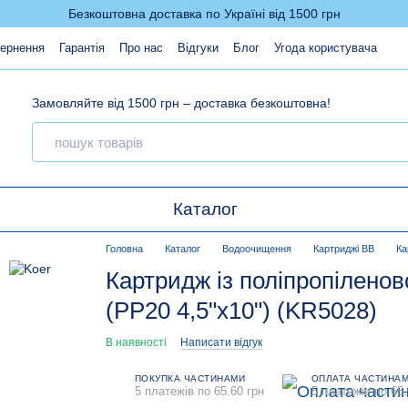
Безкоштовна доставка по Україні від 1500 грн
вернення
Гарантія
Про нас
Відгуки
Блог
Угода користувача
Замовляйте від 1500 грн – доставка безкоштовна!
Каталог
Головна
Каталог
Водоочищення
Картриджі ВВ
Ка
Картридж із поліпропіленов
(PP20 4,5"x10") (KR5028)
В наявності
Написати відгук
ПОКУПКА ЧАСТИНАМИ
ОПЛАТА ЧАСТИНА
5 платежів по 65.60 грн
5 платежів по 65.