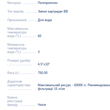
Матеріал
Поліпропілен
Тип виробу
Змінні картриджі ВВ
Призначення
Для води
Максимальна
температура
води (°C)
60
Мінімальна
температура
води (°C)
3
Розміри (дюйм)
4,5"х10"
Вага (г)
750,00
Додаткові
характеристики
Максимальний ресурс - 60000 л; Рекомендован
фільтрації 15 л/хв
Країна
реєстрації
бренду
Чехія