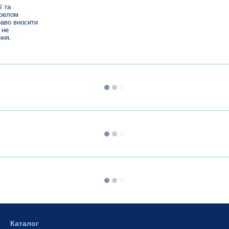
ї та
ерелом
раво вносити
 не
ння.
Каталог