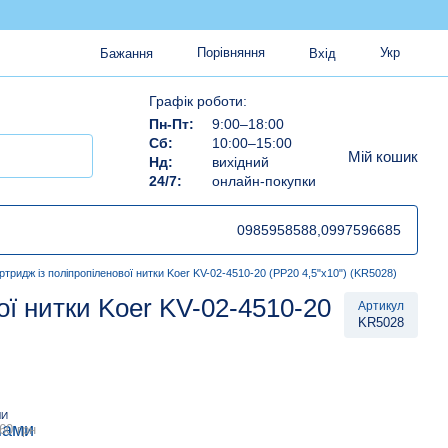
Порівняння
Укр
Бажання
Вхід
Графік роботи:
Пн-Пт:
9:00–18:00
Сб:
10:00–15:00
Мій кошик
Нд:
вихідний
24/7:
онлайн-покупки
0985958588,
0997596685
ртридж із поліпропіленової нитки Koer KV-02-4510-20 (PP20 4,5"x10") (KR5028)
ої нитки Koer KV-02-4510-20
Артикул
KR5028
МИ
60 грн