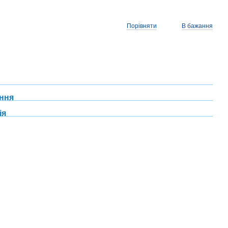
Порівняти
В бажання
ння
ія