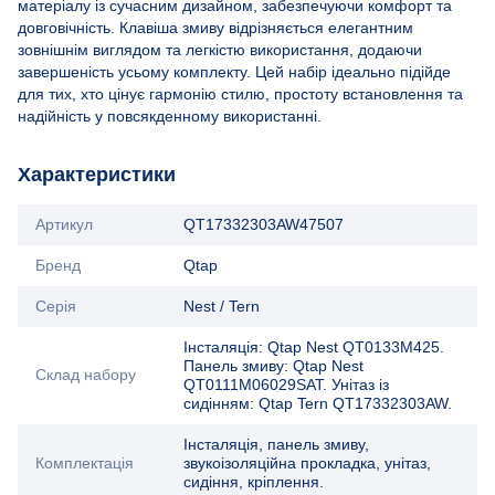
матеріалу із сучасним дизайном, забезпечуючи комфорт та
довговічність. Клавіша змиву відрізняється елегантним
зовнішнім виглядом та легкістю використання, додаючи
завершеність усьому комплекту. Цей набір ідеально підійде
для тих, хто цінує гармонію стилю, простоту встановлення та
надійність у повсякденному використанні.
Характеристики
Артикул
QT17332303AW47507
Бренд
Qtap
Серія
Nest / Tern
Інсталяція: Qtap Nest QT0133M425.
Панель змиву: Qtap Nest
Склад набору
QT0111M06029SAT. Унітаз із
сидінням: Qtap Tern QT17332303AW.
Інсталяція, панель змиву,
Комплектація
звукоізоляційна прокладка, унітаз,
сидіння, кріплення.