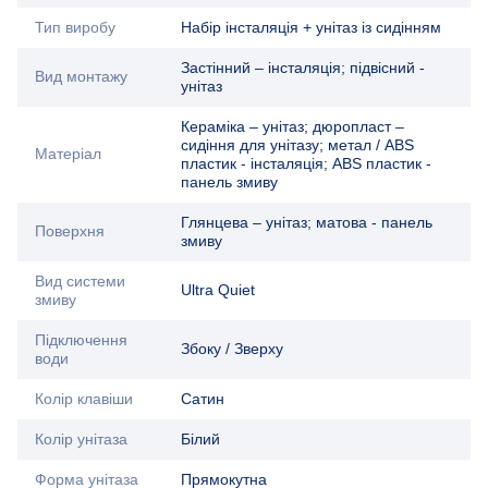
Тип виробу
Набір інсталяція + унітаз із сидінням
Застінний – інсталяція; підвісний -
Вид монтажу
унітаз
Кераміка – унітаз; дюропласт –
сидіння для унітазу; метал / ABS
Матеріал
пластик - інсталяція; ABS пластик -
панель змиву
Глянцева – унітаз; матова - панель
Поверхня
змиву
Вид системи
Ultra Quiet
змиву
Підключення
Збоку / Зверху
води
Колір клавіши
Сатин
Колір унітаза
Білий
Форма унітаза
Прямокутна