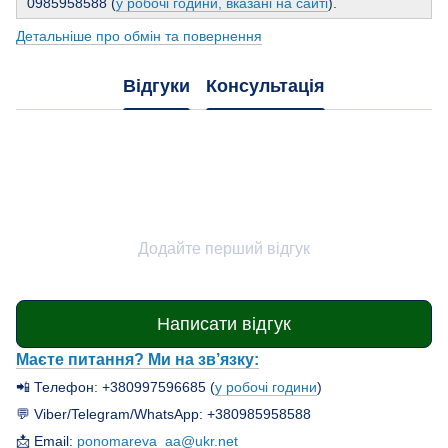
0985958588 (
у робочі години, вказані на сайті
).
Детальніше про обмін та повернення
Відгуки
Консультація
Додайте перший відгук
Написати відгук
Маєте питання? Ми на зв’язку:
📲 Телефон: +380997596685 (
у робочі години
)
💬 Viber/Telegram/WhatsApp: +380985958588
📩 Email:
ponomareva_aa@ukr.net