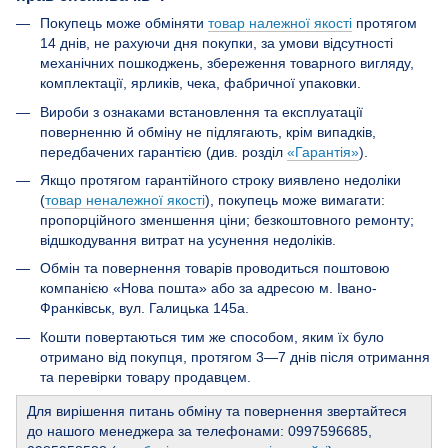
Покупець може обміняти
товар належної якості
протягом
14 днів, не рахуючи дня покупки, за умови відсутності
механічних пошкоджень, збереження товарного вигляду,
комплектації, ярликів, чека, фабричної упаковки.
Вироби з ознаками встановлення та експлуатації
поверненню й обміну не підлягають, крім випадків,
передбачених гарантією (див. розділ
«Гарантія»
).
Якщо протягом гарантійного строку виявлено недоліки
(
товар неналежної якості
), покупець може вимагати:
пропорційного зменшення ціни; безкоштовного ремонту;
відшкодування витрат на усунення недоліків.
Обмін та повернення товарів проводиться поштовою
компанією «Нова пошта» або за адресою м. Івано-
Франківськ, вул. Галицька 145а.
Кошти повертаються тим же способом, яким їх було
отримано від покупця, протягом 3—7 днів після отримання
та перевірки товару продавцем.
Для вирішення питань обміну та повернення звертайтеся
до нашого менеджера за телефонами: 0997596685,