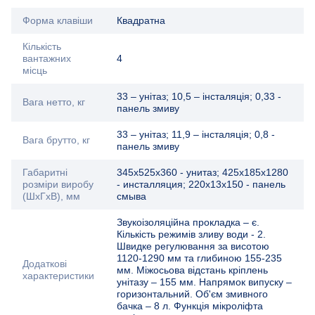
Форма клавіши
Квадратна
Кількість
вантажних
4
місць
33 – унітаз; 10,5 – інсталяція; 0,33 -
Вага нетто, кг
панель змиву
33 – унітаз; 11,9 – інсталяція; 0,8 -
Вага брутто, кг
панель змиву
Габаритні
345х525х360 - унитаз; 425х185х1280
розміри виробу
- инсталляция; 220х13х150 - панель
(ШхГхВ), мм
смыва
Звукоізоляційна прокладка – є.
Кількість режимів зливу води - 2.
Швидке регулювання за висотою
1120-1290 мм та глибиною 155-235
Додаткові
мм. Міжосьова відстань кріплень
характеристики
унітазу – 155 мм. Напрямок випуску –
горизонтальний. Об'єм змивного
бачка – 8 л. Функція мікроліфта