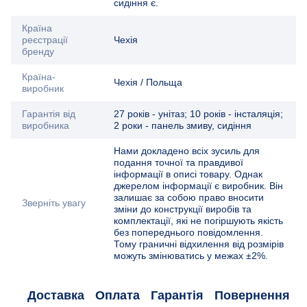
сидіння є.
Країна
реєстрації
Чехія
бренду
Країна-
Чехія / Польща
виробник
Гарантія від
27 років - унітаз; 10 років - інсталяція;
виробника
2 роки - панель змиву, сидіння
Нами докладено всіх зусиль для
подання точної та правдивої
інформації в описі товару. Однак
джерелом інформації є виробник. Він
залишає за собою право вносити
Зверніть увагу
зміни до конструкції виробів та
комплектації, які не погіршують якість
без попереднього повідомлення.
Тому граничні відхилення від розмірів
можуть змінюватись у межах ±2%.
Доставка
Оплата
Гарантія
Повернення