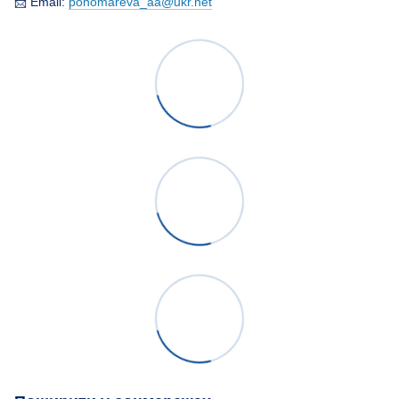
📩 Email:
ponomareva_aa@ukr.net