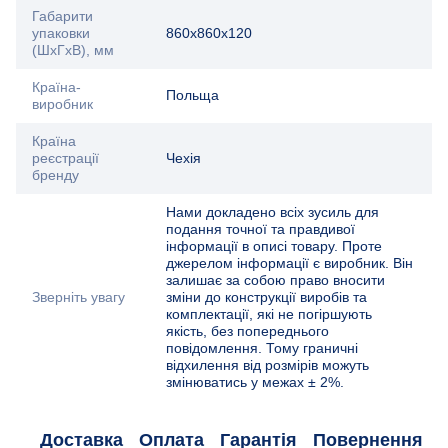
Габарити
упаковки
860x860x120
(ШхГхВ), мм
Країна-
Польща
виробник
Країна
реєстрації
Чехія
бренду
Нами докладено всіх зусиль для
подання точної та правдивої
інформації в описі товару. Проте
джерелом інформації є виробник. Він
залишає за собою право вносити
Зверніть увагу
зміни до конструкції виробів та
комплектації, які не погіршують
якість, без попереднього
повідомлення. Тому граничні
відхилення від розмірів можуть
змінюватись у межах ± 2%.
Доставка
Оплата
Гарантія
Повернення