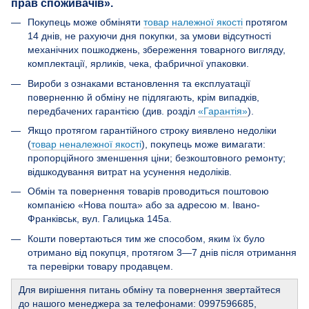
прав споживачів».
Покупець може обміняти
товар належної якості
протягом
14 днів, не рахуючи дня покупки, за умови відсутності
механічних пошкоджень, збереження товарного вигляду,
комплектації, ярликів, чека, фабричної упаковки.
Вироби з ознаками встановлення та експлуатації
поверненню й обміну не підлягають, крім випадків,
передбачених гарантією (див. розділ
«Гарантія»
).
Якщо протягом гарантійного строку виявлено недоліки
(
товар неналежної якості
), покупець може вимагати:
пропорційного зменшення ціни; безкоштовного ремонту;
відшкодування витрат на усунення недоліків.
Обмін та повернення товарів проводиться поштовою
компанією «Нова пошта» або за адресою м. Івано-
Франківськ, вул. Галицька 145а.
Кошти повертаються тим же способом, яким їх було
отримано від покупця, протягом 3—7 днів після отримання
та перевірки товару продавцем.
Для вирішення питань обміну та повернення звертайтеся
до нашого менеджера за телефонами: 0997596685,