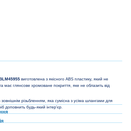
5BLM45955
виготовлена з якісного ABS пластику, який не
та має глянсове хромоване покриття, яке не облазить від
 зовнішнім різьбленням, яка сумісна з усіма шлангами для
б доповнить будь-який інтер'єр.
ння
ія