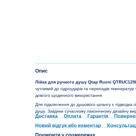
Опис
Лійка для ручного душу Qtap Rucni QTRUC12
чутливий до гідроударів та перепадів температур 
довгого щоденного використання.
Для підключення до душового шлангу є підводка із
душу. Завдяки сучасному лаконічному дизайну вирі
Доставка
Оплата
Гарантія
Поверне
Новий відгук або коментар
Консультац
Поширити у соцмережах