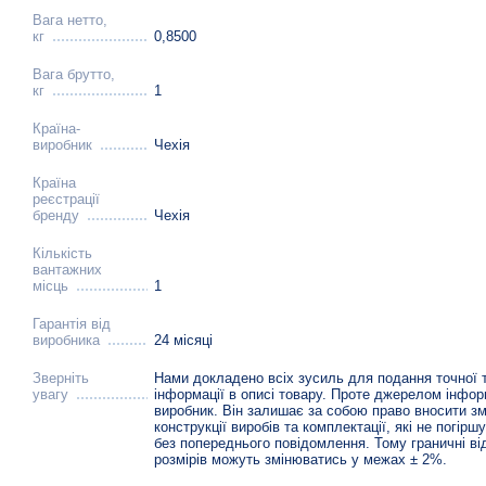
Вага нетто,
кг
0,8500
Вага брутто,
кг
1
Країна-
виробник
Чехія
Країна
реєстрації
бренду
Чехія
Кількість
вантажних
місць
1
Гарантія від
виробника
24 місяці
Зверніть
Нами докладено всіх зусиль для подання точної 
увагу
інформації в описі товару. Проте джерелом інфор
виробник. Він залишає за собою право вносити зм
конструкції виробів та комплектації, які не погірш
без попереднього повідомлення. Тому граничні ві
розмірів можуть змінюватись у межах ± 2%.