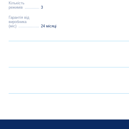
Кількість
режимів
3
Гарантія від
виробника
(міс)
24 місяці