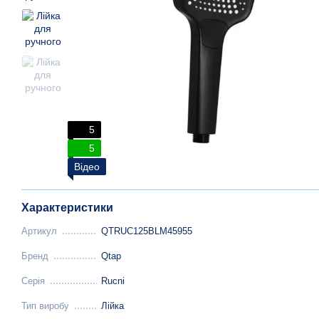
5
5
Відео
Характеристики
Артикул
QTRUC125BLM45955
Бренд
Qtap
Серія
Rucni
Тип виробу
Лійка