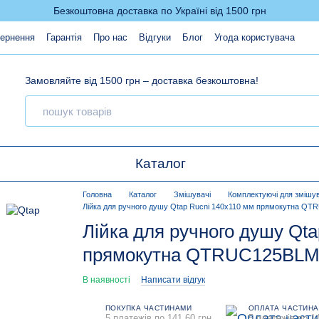
Безкоштовна доставка по Україні від 1500 грн
вернення
Гарантія
Про нас
Відгуки
Блог
Угода користувача
Замовляйте від 1500 грн – доставка безкоштовна!
Каталог
Головна
Каталог
Змішувачі
Комплектуючі для змішув
Лійка для ручного душу Qtap Rucni 140x110 мм прямокутна QT
Лійка для ручного душу Qta
прямокутна QTRUC125BLM4
В наявності
Написати відгук
ПОКУПКА ЧАСТИНАМИ
ОПЛАТА ЧАСТИН
5 платежів по 141.60 грн
5 платежів по 14