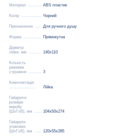
Матеріал
ABS пластик
Колір
Чорний
Призначення
Для ручного душу
Форма
Прямокутна
Діаметр
лійки, мм
140х110
Кількість
режимів
струменя
3
Комплектація
Лійка
Габаритні
розміри
виробу
(ШхГхВ), мм
104х50х274
Габарити
упаковки
(ШхГхВ), мм
120х55х285