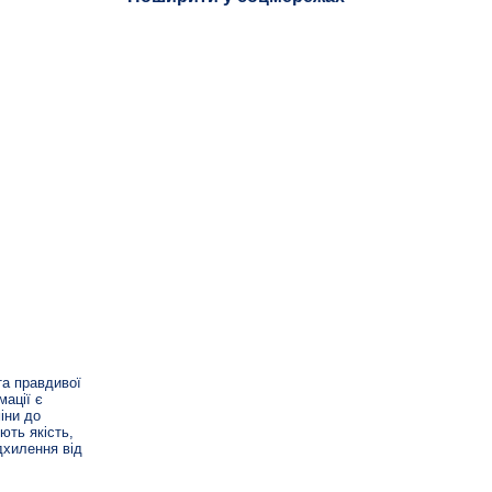
та правдивої
мації є
іни до
ують якість,
дхилення від