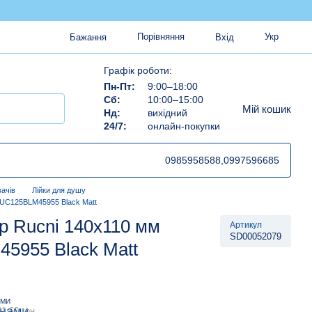
Порівняння
Укр
Бажання
Вхід
Графік роботи:
Пн-Пт:
9:00–18:00
Сб:
10:00–15:00
Мій кошик
Нд:
вихідний
24/7:
онлайн-покупки
0985958588,
0997596685
ачів
Лійки для душу
RUC125BLM45955 Black Matt
p Rucni 140x110 мм
Артикул
SD00052079
5955 Black Matt
АМИ
1.60 грн