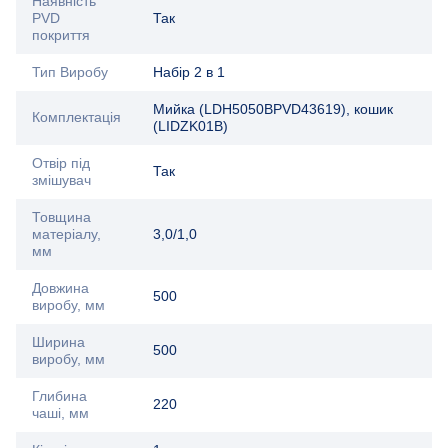
Наявність
PVD
Так
покриття
Тип Виробу
Набір 2 в 1
Мийка (LDH5050BPVD43619), кошик
Комплектація
(LIDZK01B)
Отвір під
Так
змішувач
Товщина
матеріалу,
3,0/1,0
мм
Довжина
500
виробу, мм
Ширина
500
виробу, мм
Глибина
220
чаші, мм