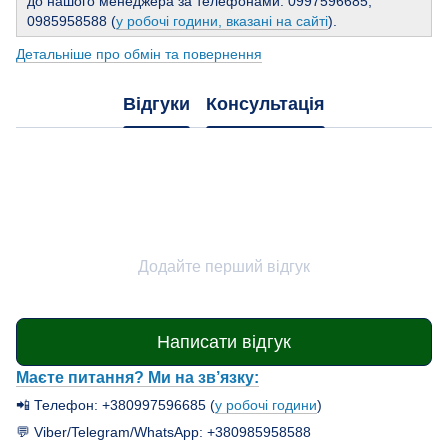
до нашого менеджера за телефонами: 0997596685,
0985958588 (
у робочі години, вказані на сайті
).
Детальніше про обмін та повернення
Відгуки
Консультація
Додайте перший відгук
Написати відгук
Маєте питання? Ми на зв’язку:
📲 Телефон: +380997596685 (
у робочі години
)
💬 Viber/Telegram/WhatsApp: +380985958588