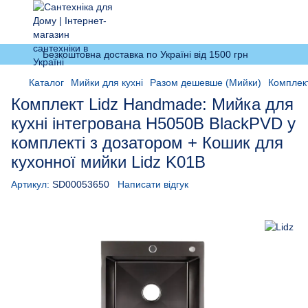
Безкоштовна доставка по Україні від 1500 грн
Каталог
Мийки для кухні
Разом дешевше (Мийки)
Комплект
Комплект Lidz Handmade: Мийка для
кухні інтегрована H5050B BlackPVD у
комплекті з дозатором + Кошик для
кухонної мийки Lidz K01B
Артикул:
SD00053650
Написати відгук