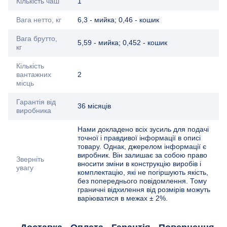
Кількість чаш
1
Вага нетто, кг
6,3 - мийка; 0,46 - кошик
Вага брутто,
5,59 - мийка; 0,452 - кошик
кг
Кількість
вантажних
2
місць
Гарантія від
36 місяців
виробника
Нами докладено всіх зусиль для подачі
точної і правдивої інформації в описі
товару. Однак, джерелом інформації є
виробник. Він залишає за собою право
Зверніть
вносити зміни в конструкцію виробів і
увагу
комплектацію, які не погіршують якість,
без попереднього повідомлення. Тому
граничні відхилення від розмірів можуть
варіюватися в межах ± 2%.