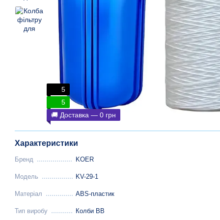
5
5
🚚 Доставка — 0 грн
Характеристики
Бренд
KOER
Модель
KV-29-1
Матеріал
ABS-пластик
Тип виробу
Колби ВВ