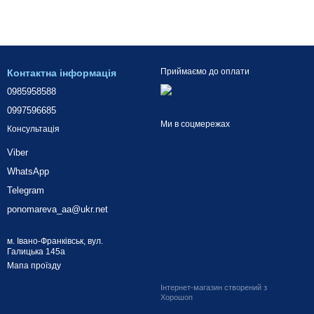
Приймаємо до оплати
Контактна інформація
0985958588
0997596685
Ми в соцмережах
Консультація
Viber
WhatsApp
Telegram
ponomareva_aa@ukr.net
м. Івано-Франківськ, вул.
Галицька 145а
Мапа проїзду
Інтернет-магазин створений з
Хорошоп