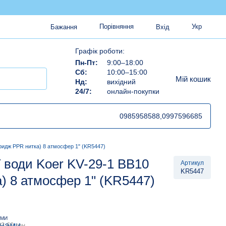
Порівняння
Укр
Бажання
Вхід
Графік роботи:
Пн-Пт:
9:00–18:00
Сб:
10:00–15:00
Мій кошик
Нд:
вихідний
24/7:
онлайн-покупки
0985958588,
0997596685
тридж PPR нитка) 8 атмосфер 1" (KR5447)
ї води Koer KV-29-1 ВВ10
Артикул
KR5447
) 8 атмосфер 1" (KR5447)
АМИ
3.60 грн