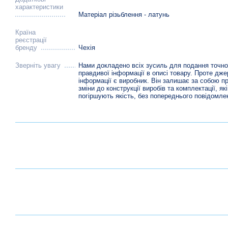
характеристики
Матеріал різьблення - латунь
Країна
реєстрації
бренду
Чехія
Зверніть увагу
Нами докладено всіх зусиль для подання точно
правдивої інформації в описі товару. Проте дж
інформації є виробник. Він залишає за собою п
зміни до конструкції виробів та комплектації, які
погіршують якість, без попереднього повідомле