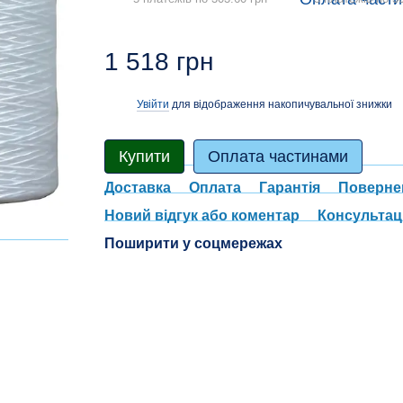
1 518 грн
Увійти
для відображення накопичувальної знижки
%
Купити
Оплата частинами
Доставка
Оплата
Гарантія
Поверне
Новий відгук або коментар
Консультац
Поширити у соцмережах