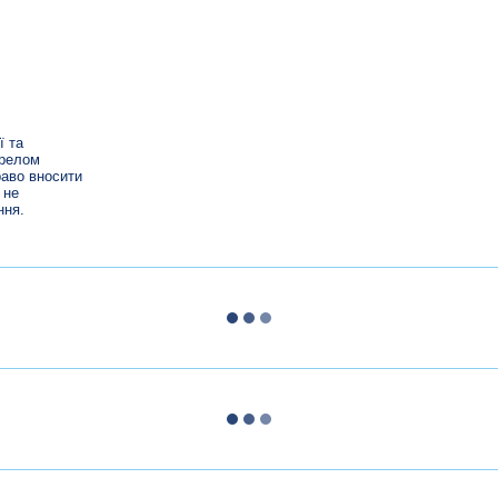
ї та
ерелом
раво вносити
 не
ння.