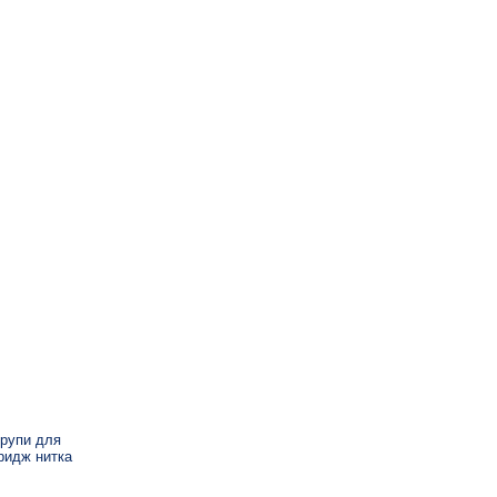
урупи для
ридж нитка