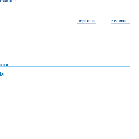
Порівняти
В бажання
ння
ія