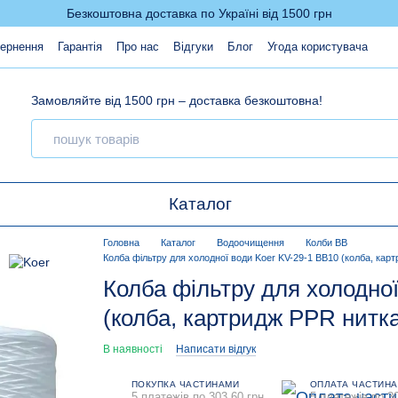
Безкоштовна доставка по Україні від 1500 грн
вернення
Гарантія
Про нас
Відгуки
Блог
Угода користувача
Замовляйте від 1500 грн – доставка безкоштовна!
Каталог
Головна
Каталог
Водоочищення
Колби ВВ
Колба фільтру для холодної води Koer KV-29-1 ВВ10 (колба, кар
Колба фільтру для холодно
(колба, картридж PPR нитка
В наявності
Написати відгук
ПОКУПКА ЧАСТИНАМИ
ОПЛАТА ЧАСТИН
5 платежів по 303.60 грн
5 платежів по 30