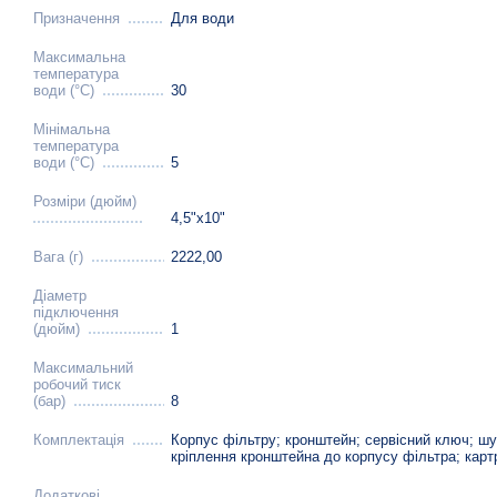
Призначення
Для води
Максимальна
температура
води (°C)
30
Мінімальна
температура
води (°C)
5
Розміри (дюйм)
4,5"х10"
Вага (г)
2222,00
Діаметр
підключення
(дюйм)
1
Максимальний
робочий тиск
(бар)
8
Комплектація
Корпус фільтру; кронштейн; сервісний ключ; ш
кріплення кронштейна до корпусу фільтра; карт
Додаткові