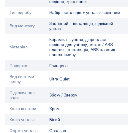
сидіння, кріплення.
Тип виробу
Набір інсталяція + унітаз із сидінням
Застінний – інсталяція; підвісний -
Вид монтажу
унітаз
Кераміка – унітаз; дюропласт –
сидіння для унітазу; метал / ABS
Матеріал
пластик - інсталяція; ABS пластик -
панель змиву
Поверхня
Глянцева
Вид системи
Ultra Quiet
змиву
Підключення
Збоку / Зверху
води
Колір клавіши
Хром
Колір унітаза
Білий
Форма унітаза
Овальна