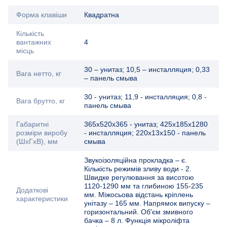
Форма клавіши
Квадратна
Кількість
вантажних
4
місць
30 – унитаз; 10,5 – инсталляция; 0,33
Вага нетто, кг
– панель смыва
30 - унитаз; 11,9 - инсталляция; 0,8 -
Вага брутто, кг
панель смыва
Габаритні
365х520х365 - унитаз; 425х185х1280
розміри виробу
- инсталляция; 220х13х150 - панель
(ШхГхВ), мм
смыва
Звукоізоляційна прокладка – є.
Кількість режимів зливу води - 2.
Швидке регулювання за висотою
1120-1290 мм та глибиною 155-235
Додаткові
мм. Міжосьова відстань кріплень
характеристики
унітазу – 165 мм. Напрямок випуску –
горизонтальний. Об'єм змивного
бачка – 8 л. Функція мікроліфта