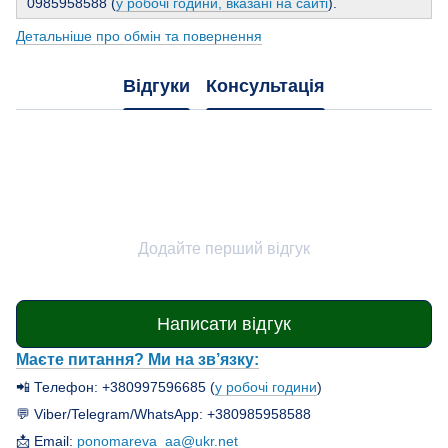
0985958588 (
у робочі години, вказані на сайті
).
Детальніше про обмін та повернення
Відгуки
Консультація
Додайте перший відгук
Написати відгук
Маєте питання? Ми на зв’язку:
📲 Телефон: +380997596685 (
у робочі години
)
💬 Viber/Telegram/WhatsApp: +380985958588
📩 Email:
ponomareva_aa@ukr.net