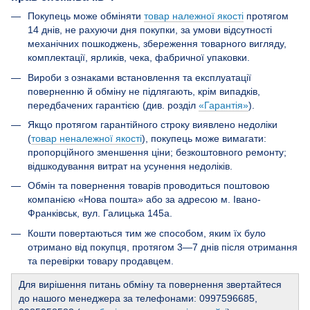
Покупець може обміняти
товар належної якості
протягом
14 днів, не рахуючи дня покупки, за умови відсутності
механічних пошкоджень, збереження товарного вигляду,
комплектації, ярликів, чека, фабричної упаковки.
Вироби з ознаками встановлення та експлуатації
поверненню й обміну не підлягають, крім випадків,
передбачених гарантією (див. розділ
«Гарантія»
).
Якщо протягом гарантійного строку виявлено недоліки
(
товар неналежної якості
), покупець може вимагати:
пропорційного зменшення ціни; безкоштовного ремонту;
відшкодування витрат на усунення недоліків.
Обмін та повернення товарів проводиться поштовою
компанією «Нова пошта» або за адресою м. Івано-
Франківськ, вул. Галицька 145а.
Кошти повертаються тим же способом, яким їх було
отримано від покупця, протягом 3—7 днів після отримання
та перевірки товару продавцем.
Для вирішення питань обміну та повернення звертайтеся
до нашого менеджера за телефонами: 0997596685,