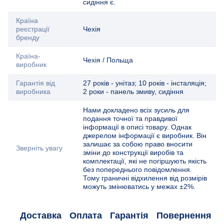
сидіння є.
Країна
реєстрації
Чехія
бренду
Країна-
Чехія / Польща
виробник
Гарантія від
27 років - унітаз; 10 років - інсталяція;
виробника
2 роки - панель змиву, сидіння
Нами докладено всіх зусиль для
подання точної та правдивої
інформації в описі товару. Однак
джерелом інформації є виробник. Він
залишає за собою право вносити
Зверніть увагу
зміни до конструкції виробів та
комплектації, які не погіршують якість
без попереднього повідомлення.
Тому граничні відхилення від розмірів
можуть змінюватись у межах ±2%.
Доставка
Оплата
Гарантія
Повернення