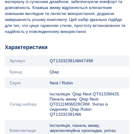
матеріалу із сучасним дизайном, забезпечуючи комфорт та
довговічність. Клавіша змиву відрізняється елегантним
зовнішнім виглядом та легкістю використання, додаючи
завершеність усьому комплекту. Цей набір ідеально підійде
для тих, хто цінує гармонію стилю, простоту встановлення та
надійність у повсякденному використанні.
Характеристики
Артикул
QT13332381AW47498
Бренд
Qtap
Серія
Nest / Robin
Інсталяція: Qtap Nest QT0133M425.
Панель змиву: Qtap Nest
Склад набору
QT0111M06028CRM. Унітаз із
сидінням: Qtap Robin
QT13332381AW.
Інсталяція, панель змиву,
Комплектація
звукоізоляційна прокладка, унітаз,