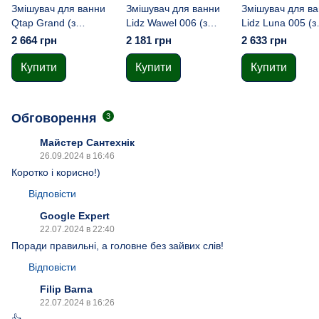
Змішувач для ванни
Змішувач для ванни
Змішувач для в
Qtap Grand (з
Lidz Wawel 006 (з
Lidz Luna 005 (з
душовим гарнітуром)
душовим гарнітуром)
душовим гарніт
2 664 грн
2 181 грн
2 633 грн
QTGRACRM006
(k35)
(k35)
Chrome
LDWAW006WHI45398
LDLUN005NKS4
Купити
Купити
Купити
White
Nickel
Обговорення
3
Майстер Сантехнік
26.09.2024 в 16:46
Коротко і корисно!)
Відповісти
Google Expert
22.07.2024 в 22:40
Поради правильні, а головне без зайвих слів!
Відповісти
Filip Barna
22.07.2024 в 16:26