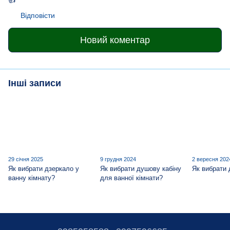
👍
Відповісти
Новий коментар
Інші записи
29 січня 2025
9 грудня 2024
2 вересня 202
Як вибрати дзеркало у
Як вибрати душову кабіну
Як вибрати
ванну кімнату?
для ванної кімнати?