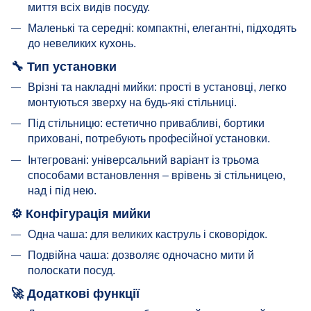
миття всіх видів посуду.
Маленькі та середні: компактні, елегантні, підходять
до невеликих кухонь.
🔧 Тип установки
Врізні та накладні мийки: прості в установці, легко
монтуються зверху на будь-які стільниці.
Під стільницю: естетично привабливі, бортики
приховані, потребують професійної установки.
Інтегровані: універсальний варіант із трьома
способами встановлення – врівень зі стільницею,
над і під нею.
⚙️ Конфігурація мийки
Одна чаша: для великих каструль і сковорідок.
Подвійна чаша: дозволяє одночасно мити й
полоскати посуд.
🚀 Додаткові функції