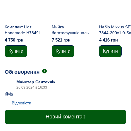
Комплект Lidz
Мийка
Набір Mixxus SE
Handmade H7849L
багатофункціональна
7844-200x1.0-Sa
Мийка для кухні
Mixxus MH7546-SET-
(мийка + змішув
4 750 грн
7 521 грн
4 416 грн
інтегрована крило
06.SUS304 DECOR з
диспенсер + су
зліва Brushed у
вбудованим
для посуду) (MX
Купити
Купити
Купити
комплекті з
змішувачем (MX9577)
дозатором + Lidz
K01G Корзина для
Обговорення
1
кухонної мийки
Майстер Сантехнік
26.09.2024 в 16:33
😀👍
Відповісти
Новий коментар