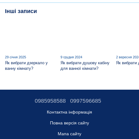
Інші записи
29 січня 2025
9 грудня 2024
2 вересня 202
Як вибрати дзеркало у
Як вибрати душову кабіну
Як вибрати
ванну кімнату?
для ванної кімнати?
0985958588
0997596685
Контактна інформація
Повна версія сайту
Мапа сайту