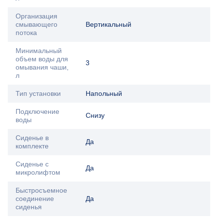
Организация
смывающего
Вертикальный
потока
Минимальный
объем воды для
3
омывания чаши,
л
Тип установки
Напольный
Подключение
Снизу
воды
Сиденье в
Да
комплекте
Сиденье с
Да
микролифтом
Быстросъемное
соединение
Да
сиденья