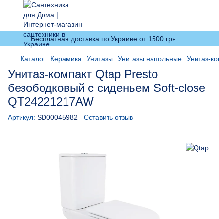
Бесплатная доставка по Украине от 1500 грн
Каталог
Керамика
Унитазы
Унитазы напольные
Унитаз-ко
Унитаз-компакт Qtap Presto
безободковый с сиденьем Soft-close
QT24221217AW
Артикул:
SD00045982
Оставить отзыв