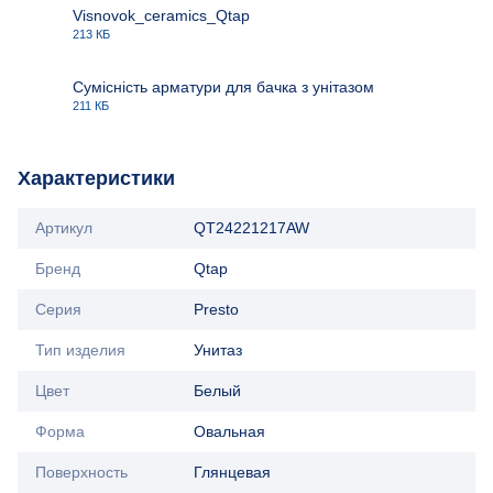
Visnovok_ceramics_Qtap
213 КБ
PDF
Сумісність арматури для бачка з унітазом
211 КБ
PDF
Характеристики
Артикул
QT24221217AW
Бренд
Qtap
Серия
Presto
Тип изделия
Унитаз
Цвет
Белый
Форма
Овальная
Поверхность
Глянцевая