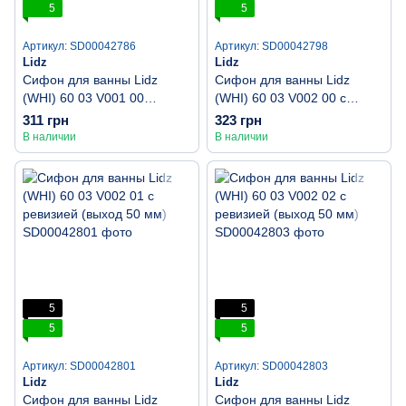
5
5
Артикул: SD00042786
Артикул: SD00042798
Lidz
Lidz
Сифон для ванны Lidz
Сифон для ванны Lidz
(WHI) 60 03 V001 00
(WHI) 60 03 V002 00 с
прямоточный (выход 50
ревизией (выход 50 мм)
311 грн
323 грн
мм)
В наличии
В наличии
5
5
5
5
Артикул: SD00042801
Артикул: SD00042803
Lidz
Lidz
Сифон для ванны Lidz
Сифон для ванны Lidz