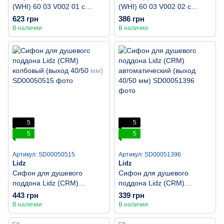
(WHI) 60 03 V002 01 с
(WHI) 60 03 V002 02 с
ревизией (выход 50 мм)
ревизией (выход 50 мм)
623 грн
386 грн
В наличии
В наличии
5
5
5
5
Артикул: SD00050515
Артикул: SD00051396
Lidz
Lidz
Сифон для душевого
Сифон для душевого
поддона Lidz (CRM)
поддона Lidz (CRM)
колбовый (выход 40/50 мм)
автоматический (выход
443 грн
339 грн
40/50 мм)
В наличии
В наличии