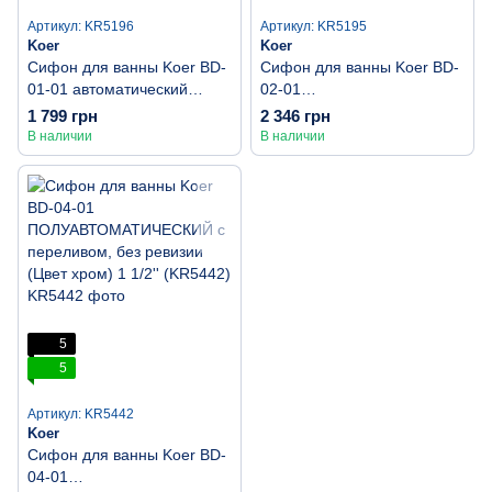
Артикул: KR5196
Артикул: KR5195
Koer
Koer
Сифон для ванны Koer BD-
Сифон для ванны Koer BD-
01-01 автоматический
02-01
(Click-Clack) с переливом,
ПОЛУАВТОМАТИЧЕСКИЙ с
1 799 грн
2 346 грн
без ревизии (Цвет хром) 1
переливом, без ревизии
В наличии
В наличии
1/2'' (KR5196)
(Цвет хром) 1 1/2'' (KR5195)
5
5
Артикул: KR5442
Koer
Сифон для ванны Koer BD-
04-01