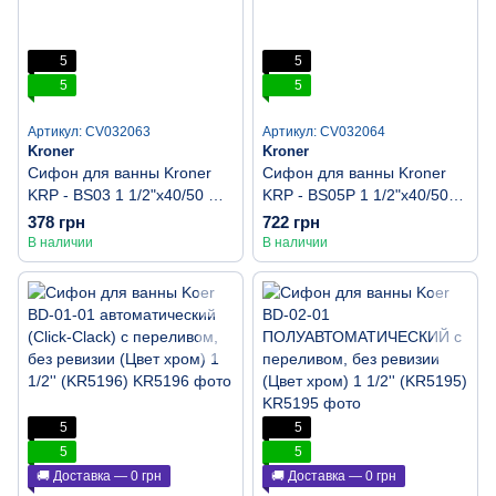
5
5
5
5
Артикул: CV032063
Артикул: CV032064
Kroner
Kroner
Сифон для ванны Kroner
Сифон для ванны Kroner
KRP - BS03 1 1/2"х40/50 мм
KRP - BS05P 1 1/2"х40/50
с переливом и ревизией
мм с системой СІіск-СІаск, с
378 грн
722 грн
переливом и ревизией
В наличии
В наличии
5
5
5
5
🚚 Доставка — 0 грн
🚚 Доставка — 0 грн