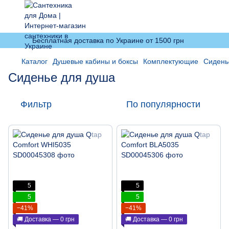
Бесплатная доставка по Украине от 1500 грн
Каталог
Душевые кабины и боксы
Комплектующие
Сидень
Сиденье для душа
Фильтр
По популярности
5
5
5
5
−41%
−41%
🚚 Доставка — 0 грн
🚚 Доставка — 0 грн