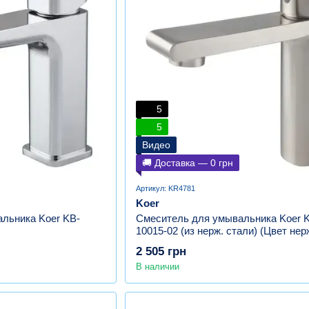
5
5
Видео
🚚 Доставка — 0 грн
Артикул: KR4781
Koer
льника Koer KB-
Смеситель для умывальника Koer K
10015-02 (из нерж. стали) (Цвет нер
(KR4781)
2 505 грн
В наличии