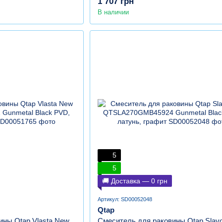
1 707 грн
В наличии
5
5
🚚 Доставка — 0 грн
Артикул: SD00052048
Qtap
ины Qtap Vlasta New
Смеситель для раковины Qtap Slavo