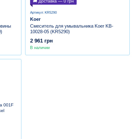
🚚 Доставка — 0 грн
Артикул: KR5290
Koer
овины
Смеситель для умывальника Koer KB-
)
10028-05 (KR5290)
2 961 грн
В наличии