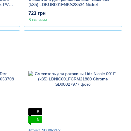
k PVD,
(k35) LDKUB001FNKS28534 Nickel
723 грн
В наличии
5
5
Артикул: SD00027977