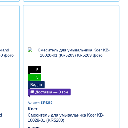
5
5
Видео
🚚 Доставка — 0 грн
Артикул: KR5289
Koer
d
Смеситель для умывальника Koer KB-
10028-01 (KR5289)