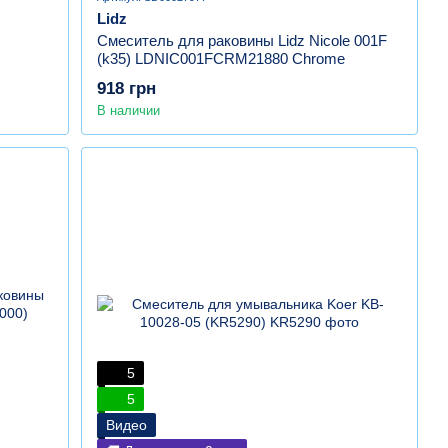
Lidz
Смеситель для раковины Lidz Nicole 001F
(k35) LDNIC001FCRM21880 Chrome
918 грн
В наличии
5
5
Видео