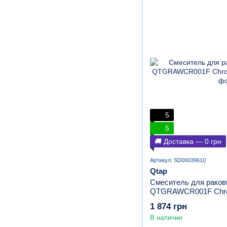
5
5
🚚 Доставка — 0 грн
Артикул: SD00039610
Qtap
Смеситель для раков
QTGRAWCR001F Chro
1 874 грн
В наличии