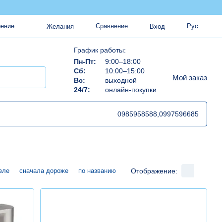
Сравнение
Рус
шение
Желания
Вход
График работы:
Пн-Пт:
9:00–18:00
Сб:
10:00–15:00
Мой заказ
Вс:
выходной
24/7:
онлайн-покупки
0985958588,
0997596685
Отображение:
вле
сначала дороже
по названию