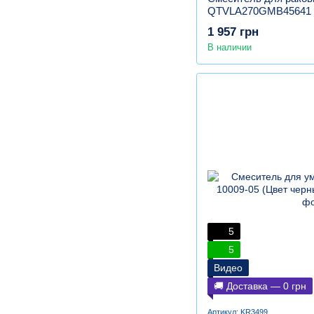
QTVLA270GMB45641 G
латунь, графит
1 957 грн
В наличии
5
5
Видео
🚚 Доставка — 0 грн
Артикул: KR3499