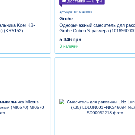
🚚 Доставка — 0 грн
Артикул: 1016940000
Grohe
льника Koer KB-
Однорычажный смеситель для рак
т) (KR5152)
Grohe Cubeo S-размера (1016940000
5 346 грн
В наличии