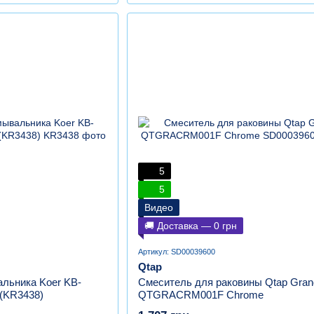
5
5
Видео
🚚 Доставка — 0 грн
Артикул: SD00039600
Qtap
льника Koer KB-
Смеситель для раковины Qtap Gran
 (KR3438)
QTGRACRM001F Chrome