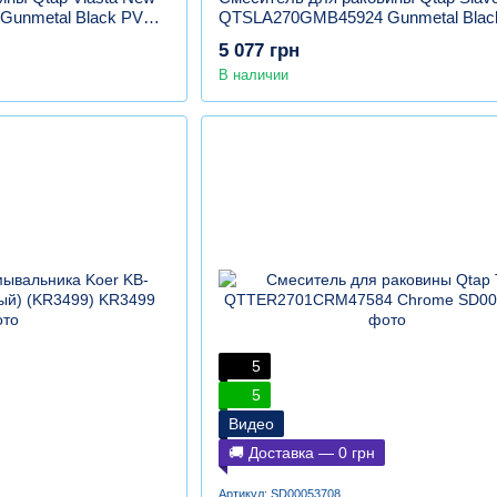
unmetal Black PVD,
QTSLA270GMB45924 Gunmetal Blac
латунь, графит
5 077 грн
В наличии
5
5
Видео
🚚 Доставка — 0 грн
Артикул: SD00053708