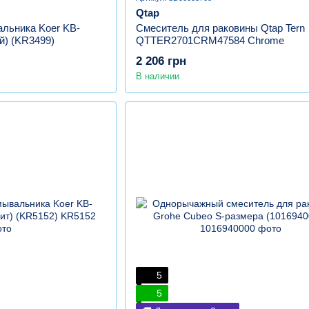
Qtap
льника Koer KB-
Смеситель для раковины Qtap Tern
й) (KR3499)
QTTER2701CRM47584 Chrome
2 206 грн
В наличии
5
5