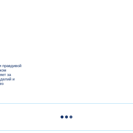
и правдивой
иком
яет за
зделий и
ез