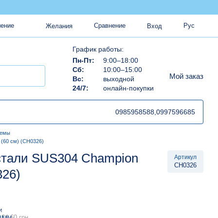
Сравнение
Рус
шение
Желания
Вход
График работы:
Пн-Пт:
9:00–18:00
Сб:
10:00–15:00
Мой заказ
Вс:
выходной
24/7:
онлайн-покупки
0985958588,
0997596685
темы
(60 см) (CH0326)
 стали SUS304 Champion
Артикул
CH0326
326)
И
124.60 грн