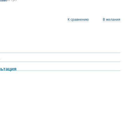
К сравнению
В желания
т
льтация