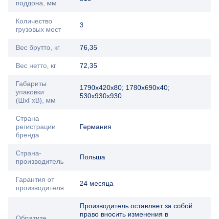
поддона, мм
Количество
3
грузовых мест
Вес брутто, кг
76,35
Вес нетто, кг
72,35
Габариты
1790х420х80; 1780х690х40;
упаковки
530х930х930
(ШхГхВ), мм
Страна
регистрации
Германия
бренда
Страна-
Польша
производитель
Гарантия от
24 месяца
производителя
Производитель оставляет за собой
право вносить изменения в
Обратите