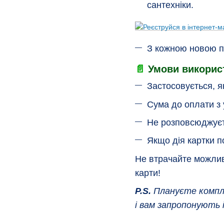
сантехніки.
З кожною новою по
📄
Умови викорис
Застосовується, я
Сума до оплати з
Не розповсюджуєть
Якщо дія картки п
Не втрачайте можли
карти!
P.S.
Плануєте компле
і вам запропонують і