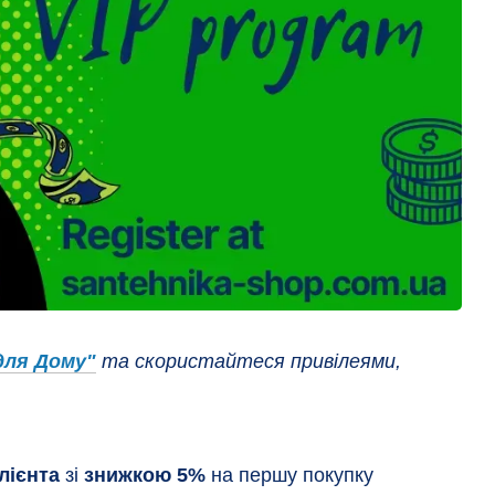
для Дому"
та скористайтеся привілеями,
лієнта
зі
знижкою 5%
на першу покупку