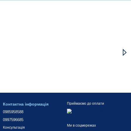
Приймаємо до оплати
Контактна інформація
0985958588
0997596685
Ми в соцмережах
Консультація