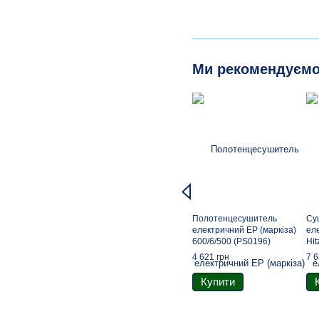
Ми рекомендуєм
Полотенцесушитель
Су
електричний EP (маркіза)
ел
600/6/500 (PS0196)
Hi
4 621 грн
7 6
Купити