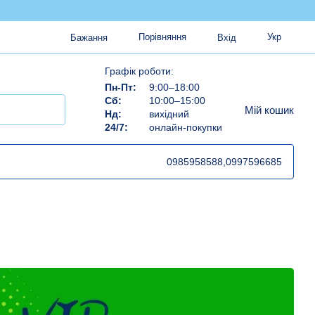
Порівняння
Укр
Бажання
Вхід
Графік роботи:
Пн-Пт:
9:00–18:00
Сб:
10:00–15:00
Мій кошик
Нд:
вихідний
24/7:
онлайн-покупки
0985958588,
0997596685