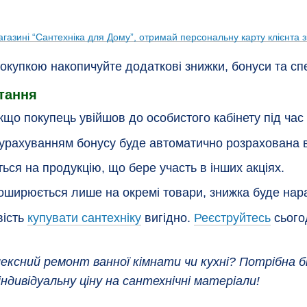
купкою накопичуйте додаткові знижки, бонуси та спе
тання
кщо покупець увійшов до особистого кабінету під ч
 урахуванням бонусу буде автоматично розрахована в
ся на продукцію, що бере участь в інших акціях.
оширюється лише на окремі товари, знижка буде нара
вість
купувати сантехніку
вигідно.
Реєструйтесь
сього
ксний ремонт ванної кімнати чи кухні? Потрібна б
ндивідуальну ціну на сантехнічні матеріали!