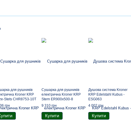
о
шарка для рушників
Сушарка для рушників
Душова система Kroner
ектрична Kroner KRP
електрична Kroner KRP
KRP Edelstahl Kubus -
tze-Stets CHR8753-10T
Stern ER900x500-8
ESG063
36 грн
9 310 грн
4 002 грн
Купити
Купити
Купити