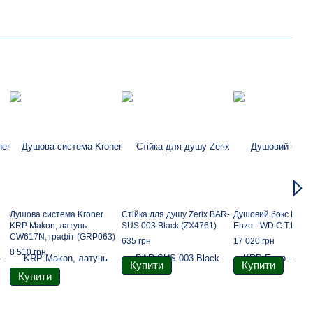
Душова система Kroner
Стійка для душу Zerix BAR-
Душовий бокс Kron
KRP Makon, латунь
SUS 003 Black (ZX4761)
Enzo - WD.C.T.F. 90
CW617N, графіт (GRP063)
635 грн
17 020 грн
8 510 грн
Купити
Купити
Купити