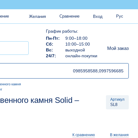
Сравнение
Рус
шение
Желания
Вход
График работы:
Пн-Пт:
9:00–18:00
Сб:
10:00–15:00
Мой заказ
Вс:
выходной
24/7:
онлайн-покупки
0985958588,
0997596685
венного камня
от
венного камня Solid –
Артикул
SL8
К сравнению
В желания