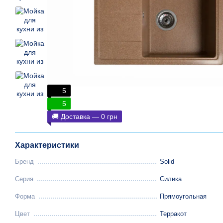
5
5
🚚 Доставка — 0 грн
Характеристики
Бренд
Solid
Серия
Силика
Форма
Прямоугольная
Цвет
Терракот