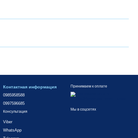
Принимаем к оплате
Контактная информация
0985958588
0997596685
Мы в соцсетях
Консультация
Viber
WhatsApp