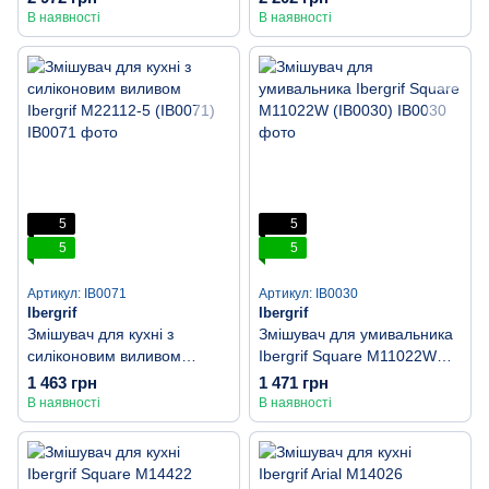
В наявності
В наявності
5
5
5
5
Артикул: IB0071
Артикул: IB0030
Ibergrif
Ibergrif
Змішувач для кухні з
Змішувач для умивальника
силіконовим виливом
Ibergrif Square M11022W
Ibergrif M22112-5 (IB0071)
(IB0030)
1 463 грн
1 471 грн
В наявності
В наявності