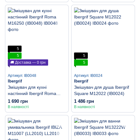
5
5
5
🚚 Доставка — 0 грн
5
Артикул: IB0048
Артикул: IB0024
Ibergrif
Ibergrif
Змішувач для кухні
Змішувач для душа Ibergrif
настінний Ibergrif Roma
Square M12022 (IB0024)
M16250 (IB0048)
1 690 грн
1 486 грн
В наявності
В наявності