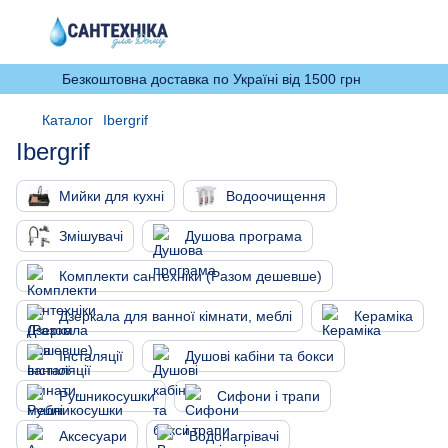
Безкоштовна доставка по Україні від 1500 грн
Каталог
Ibergrif
Ibergrif
Мийки для кухні
Водоочищення
Змішувачі
Душова програма
Комплекти сантехніки (Разом дешевше)
Дзеркала для ванної кімнати, меблі
Кераміка
Інсталяції
Душові кабіни та бокси
Рушникосушки
Сифони і трапи
Аксесуари
Водонагрівачі