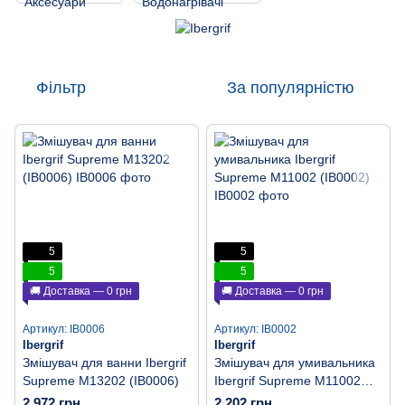
Фільтр
За популярністю
5
5
5
5
🚚 Доставка — 0 грн
🚚 Доставка — 0 грн
Артикул: IB0006
Артикул: IB0002
Ibergrif
Ibergrif
Змішувач для ванни Ibergrif
Змішувач для умивальника
Supreme M13202 (IB0006)
Ibergrif Supreme M11002
(IB0002)
2 972 грн
2 202 грн