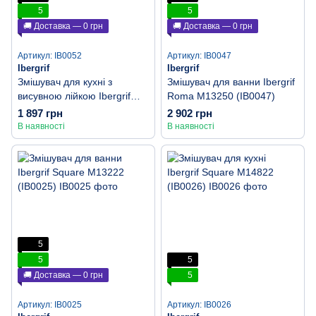
5
5
🚚 Доставка — 0 грн
🚚 Доставка — 0 грн
Артикул: IB0052
Артикул: IB0047
Ibergrif
Ibergrif
Змішувач для кухні з
Змішувач для ванни Ibergrif
висувною лійкою Ibergrif
Roma M13250 (IB0047)
Roma M14550 (IB0052)
1 897 грн
2 902 грн
В наявності
В наявності
5
5
5
🚚 Доставка — 0 грн
5
Артикул: IB0025
Артикул: IB0026