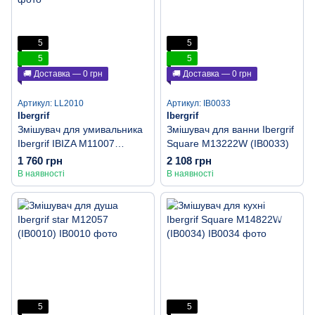
5
5
5
5
🚚 Доставка — 0 грн
🚚 Доставка — 0 грн
Артикул: LL2010
Артикул: IB0033
Ibergrif
Ibergrif
Змішувач для умивальника
Змішувач для ванни Ibergrif
Ibergrif IBIZA M11007
Square M13222W (IB0033)
(LL2010)
1 760 грн
2 108 грн
В наявності
В наявності
5
5