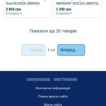
Arial M13026 (IB0040)
IBERGRIF M22110 (IB0075)
2 824 грн
1 330 грн
В наявності
В наявності
Показати ще 20 товарів
Назад
Вперед
1
з 4
0985958588
0997596685
Контактна інформація
Повна версія сайту
Мапа сайту