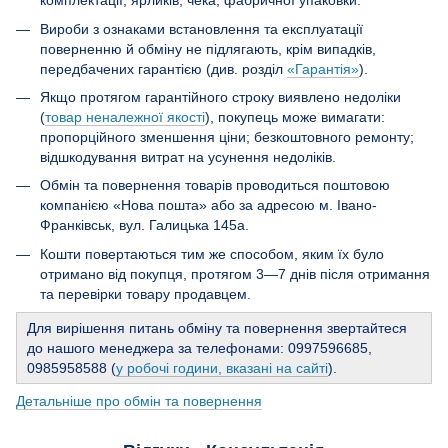
комплектації, ярликів, чека, фабричної упаковки.
Вироби з ознаками встановлення та експлуатації
поверненню й обміну не підлягають, крім випадків,
передбачених гарантією (див. розділ
«Гарантія»
).
Якщо протягом гарантійного строку виявлено недоліки
(
товар неналежної якості
), покупець може вимагати:
пропорційного зменшення ціни; безкоштовного ремонту;
відшкодування витрат на усунення недоліків.
Обмін та повернення товарів проводиться поштовою
компанією «Нова пошта» або за адресою м. Івано-
Франківськ, вул. Галицька 145а.
Кошти повертаються тим же способом, яким їх було
отримано від покупця, протягом 3—7 днів після отримання
та перевірки товару продавцем.
Для вирішення питань обміну та повернення звертайтеся
до нашого менеджера за телефонами: 0997596685,
0985958588 (
у робочі години, вказані на сайті
).
Детальніше про обмін та повернення