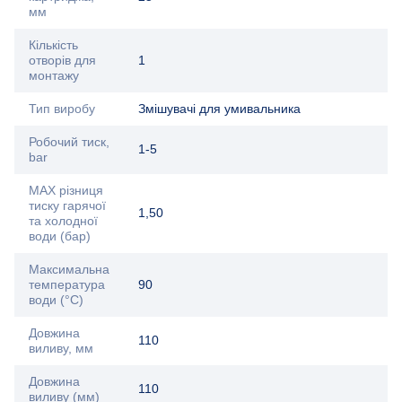
мм
Кількість
отворів для
1
монтажу
Тип виробу
Змішувачі для умивальника
Робочий тиск,
1-5
bar
MAX різниця
тиску гарячої
1,50
та холодної
води (бар)
Максимальна
температура
90
води (°C)
Довжина
110
виливу, мм
Довжина
110
виливу (мм)