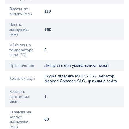
Висота до
110
виливу (мм)
Висота
змішувача
160
(мм)
Мінімальна
температура
5
води (°C)
Призначення
Змішувачі для умивальника низькі
Гнучка підводка М10*1-Г1/2, аератор
Комплектація
Neoperl Cascade SLC, кріпильна гайка
Кількість
вантажних
1
місць
Гарантія на
корпус
60
змішувача
(міс)