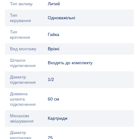
Тип виливу
Литий
Тип
Одноважільні
керування
Тип
Гайка
кріплення
Вид монтажу
Врізні
Шланги
Входять до комплекту
підключення
Діаметр
1/2
підключення
Довжина
шланга
60 см
підключення
Механізм
Картридж
змішування
Діаметр
картриджа,
25