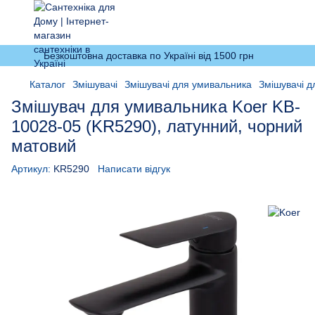
Безкоштовна доставка по Україні від 1500 грн
Каталог
Змішувачі
Змішувачі для умивальника
Змішувачі д
Змішувач для умивальника Koer KB-
10028-05 (KR5290), латунний, чорний
матовий
Артикул:
KR5290
Написати відгук