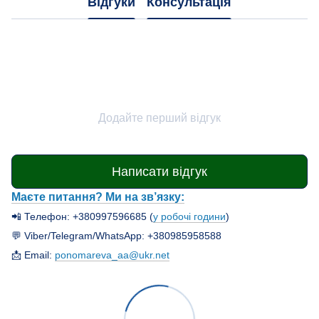
Відгуки
Консультація
Додайте перший відгук
Написати відгук
Маєте питання? Ми на зв’язку:
📲 Телефон: +380997596685 (
у робочі години
)
💬 Viber/Telegram/WhatsApp: +380985958588
📩 Email:
ponomareva_aa@ukr.net