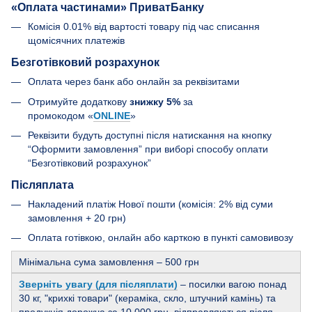
«Оплата частинами» ПриватБанку
Комісія 0.01% від вартості товару під час списання
щомісячних платежів
Безготівковий розрахунок
Оплата через банк або онлайн за реквізитами
Отримуйте додаткову
знижку 5%
за
промокодом «
ONLINE
»
Реквізити будуть доступні після натискання на кнопку
“Оформити замовлення” при виборі способу оплати
“Безготівковий розрахунок”
Післяплата
Накладений платіж Нової пошти (комісія: 2% від суми
замовлення + 20 грн)
Оплата готівкою, онлайн або карткою в пункті самовивозу
Мінімальна сума замовлення – 500 грн
Зверніть увагу (для післяплати)
– посилки вагою понад
30 кг, "крихкі товари" (кераміка, скло, штучний камінь) та
продукція дорожча за 10 000 грн, відправляються після