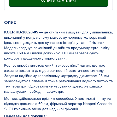
Купити комплект
Опис
KOER KB-10028-05
— це стильний змішувач для умивальника,
виконаний у популярному матовому чорному кольорі, який
ідеально підходить для сучасного інтер’єру ванної кімнати.
Модель поєднує лаконічний дизайн та продуману ергономіку:
висота 160 мм і вилив довжиною 110 мм забезпечують
комфорт у щоденному користуванні.
Корпус виробу виготовлений із зносостійкої латуні, що має
захисне покриття для довговічності й естетичного вигляду.
Завдяки надійному керамічному картриджу діаметром 25 мм
забезпечується плавне й точне регулювання водного потоку та
температури. Одноважільне керування дозволяє швидко
налаштувати необхідні параметри.
Монтаж здійснюється врізним способом. У комплекті — гнучка
підводка довжиною 60 см, фірмовий аератор Neoperl Cascade
SLC і кріпильна гайка для надійної фіксації.
Переваги для покупця: