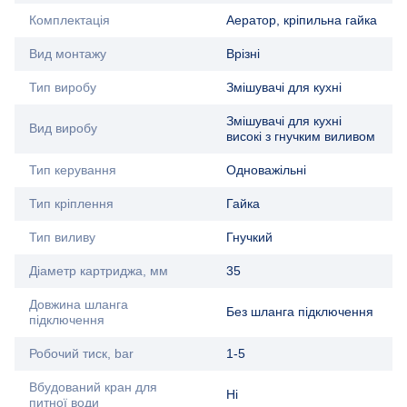
Комплектація
Аератор, кріпильна гайка
Вид монтажу
Врізні
Тип виробу
Змішувачі для кухні
Змішувачі для кухні
Вид виробу
високі з гнучким виливом
Тип керування
Одноважільні
Тип кріплення
Гайка
Тип виливу
Гнучкий
Діаметр картриджа, мм
35
Довжина шланга
Без шланга підключення
підключення
Робочий тиск, bar
1-5
Вбудований кран для
Ні
питної води