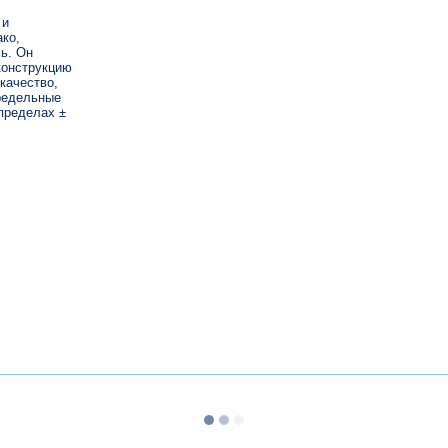
 и
ко,
ь. Он
конструкцию
качество,
редельные
пределах ±