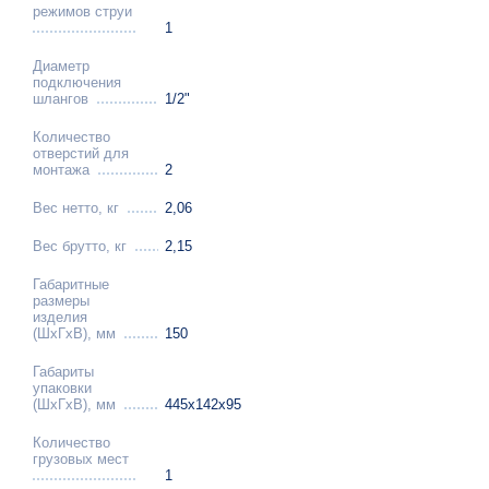
режимов струи
1
Диаметр
подключения
шлангов
1/2"
Количество
отверстий для
монтажа
2
Вес нетто, кг
2,06
Вес брутто, кг
2,15
Габаритные
размеры
изделия
(ШхГхВ), мм
150
Габариты
упаковки
(ШхГхВ), мм
445х142х95
Количество
грузовых мест
1