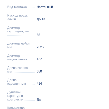
Вид монтажа
Настенный
Расход воды,
л/мин
До 13
Диаметр
картриджа, мм
35
Диаметр лейки,
мм
75х55
Диаметр
подключения
1/2"
Длина излива,
мм
350
Длина
изделия, мм
414
Душевой
гарнитур в
комплекте
Да
Количество