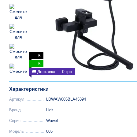
5
5
🚚 Доставка — 0 грн
Характеристики
Артикул
LDWAW005BLA45394
Бренд
Lidz
Серия
Wawel
Модель
005