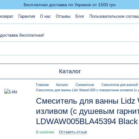
Бесплатная доставка по Украине от 1500 грн
возврат
Гарантия
О нас
Отзывы
Блог
Пользовательское согла
 доставка бесплатная!
Каталог
Главная
Каталог
Смемители
Смесители для ванной
Смеситель для ванны Lidz Wawel 005 с поворотным изливом (
Смеситель для ванны Lidz
изливом (c душевым гарнит
LDWAW005BLA45394 Black
В наличии
Оставить отзыв