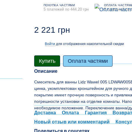
ПОКУПКА ЧАСТЯМИ
ОПЛАТА ЧАСТЯМ
5 платежей по 444.20 грн
5 платежей по 
2 221 грн
Войти
для отображения накопительной скидки
%
Купить
Оплата частями
Описание
Смеситель для ванны Lidz Wawel 005 LDWAW005B
цинка, укомплектован кронштейном для ручного 
покрытию имеет прочную поверхность и привлека
погрешности установки на отделке комнаты. Напо
необходимое положение. Переключение ванна/ду
Доставка
Оплата
Гарантия
Возвра
Новый отзыв или комментарий
Консу
Поделиться в соцсетях