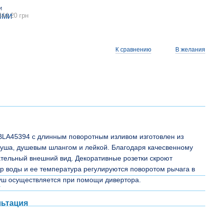
И
444.20 грн
К сравнению
В желания
LA45394 с длинным поворотным изливом изготовлен из
душа, душевым шлангом и лейкой. Благодаря качесвенному
тельный внешний вид. Декоративные розетки скроют
р воды и ее температура регулируются поворотом рычага в
ш осуществляется при помощи дивертора.
т
льтация