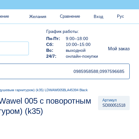
Сравнение
Рус
шение
Желания
Вход
График работы:
Пн-Пт:
9:00–18:00
Сб:
10:00–15:00
Мой заказ
Вс:
выходной
24/7:
онлайн-покупки
0985958588,
0997596685
c душевым гарнитуром) (k35) LDWAW005BLA45394 Black
 Wawel 005 с поворотным
Артикул
SD00051518
уром) (k35)