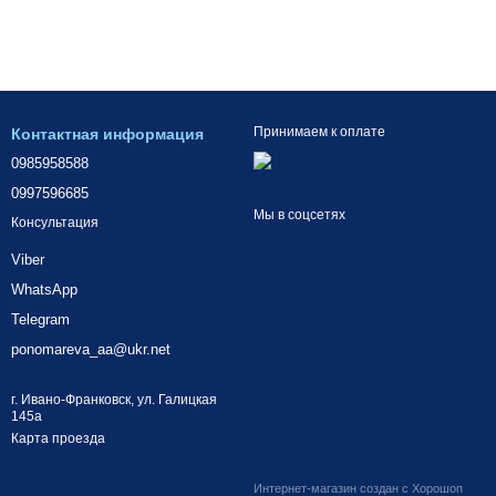
Принимаем к оплате
Контактная информация
0985958588
0997596685
Мы в соцсетях
Консультация
Viber
WhatsApp
Telegram
ponomareva_aa@ukr.net
г. Ивано-Франковск, ул. Галицкая
145а
Карта проезда
Интернет-магазин создан с Хорошоп