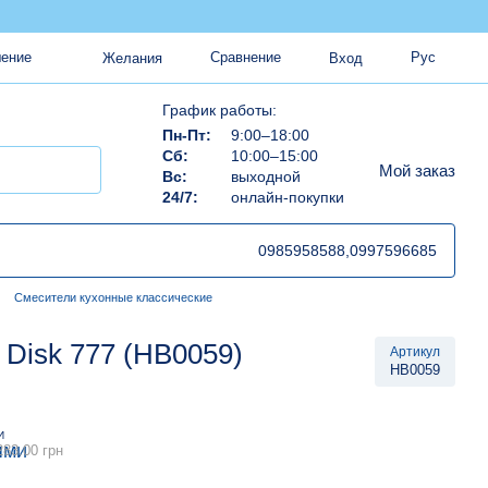
Сравнение
Рус
шение
Желания
Вход
График работы:
Пн-Пт:
9:00–18:00
Сб:
10:00–15:00
Мой заказ
Вс:
выходной
24/7:
онлайн-покупки
0985958588,
0997596685
Смесители кухонные классические
 Disk 777 (HB0059)
Артикул
HB0059
И
283.00 грн