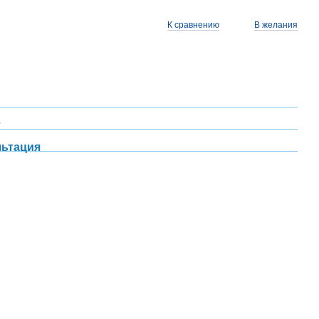
К сравнению
В желания
т
льтация