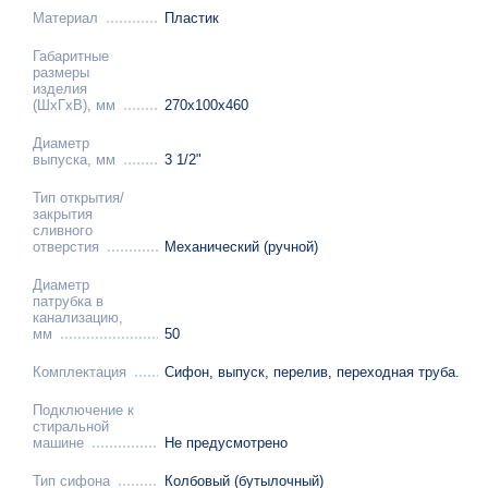
Материал
Пластик
Габаритные
размеры
изделия
(ШхГхВ), мм
270х100х460
Диаметр
выпуска, мм
3 1/2"
Тип открытия/
закрытия
сливного
отверстия
Механический (ручной)
Диаметр
патрубка в
канализацию,
мм
50
Комплектация
Сифон, выпуск, перелив, переходная труба.
Подключение к
стиральной
машине
Не предусмотрено
Тип сифона
Колбовый (бутылочный)