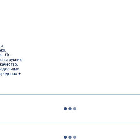
 и
ко,
ь. Он
конструкцию
качество,
редельные
пределах ±