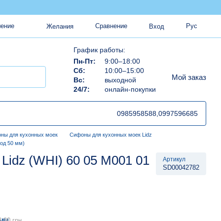
Сравнение
Рус
шение
Желания
Вход
График работы:
Пн-Пт:
9:00–18:00
Сб:
10:00–15:00
Мой заказ
Вс:
выходной
24/7:
онлайн-покупки
0985958588,
0997596685
ны для кухонных моек
Сифоны для кухонных моек Lidz
од 50 мм)
Lidz (WHI) 60 05 M001 01
Артикул
SD00042782
.00 грн