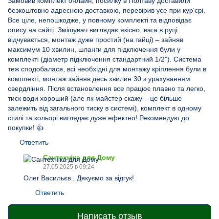
Замовив комплект онлайн, посилку в Полтаву доставили
безкоштовно адресною доставкою, перевірив усе при кур'єрі.
Все ціле, непошкодже, у повному комплекті та відповідає
опису на сайті. Змішувач виглядає якісно, вага в руці
відчувається, монтаж дуже простий (на гайці) – зайняв
максимум 10 хвилин, шланги для підключення були у
комплекті (діаметр підключення стандартний 1/2”). Система
теж сподобалася, всі необхідні для монтажу кріплення були в
комплекті, монтаж зайняв десь хвилин 30 з урахуванням
свердління. Після встановлення все працює плавно та легко,
тиск води хороший (але як майстер скажу – це більше
залежить від загального тиску в системі), комплект в одному
стилі та кольорі виглядає дуже ефектно! Рекомендую до
покупки! 👍
Ответить
Сантехніка для Дому
27.05.2025 в 09:24
Олег Васильєв , Дякуємо за відгук!
Ответить
Написать отзыв