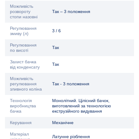
Можливість
розвороту
Так – 3 положення
стопи назовні
Регулювання
3 / 6
змиву (л)
Регулювання
Так
по висоті
Захист бачка
Так
від конденсату
Можливість
регулювання
Так - 3 положення
зливного коліна
Технологія
Монолітний. Цілісний бачок,
виробництва
виготовлений за технологією
бачка
екструзійного видування
Керування
Механічне
Матеріал
Латунне різблення