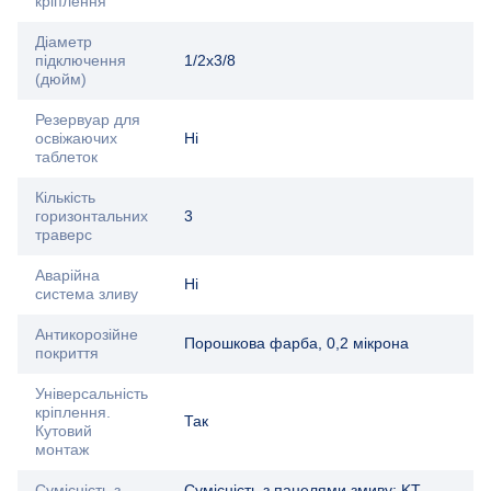
кріплення
Діаметр
підключення
1/2х3/8
(дюйм)
Резервуар для
освіжаючих
Ні
таблеток
Кількість
горизонтальних
3
траверс
Аварійна
Ні
система зливу
Антикорозійне
Порошкова фарба, 0,2 мікрона
покриття
Універсальність
кріплення.
Так
Кутовий
монтаж
Сумісність з
Сумісність з панелями змиву: KT-