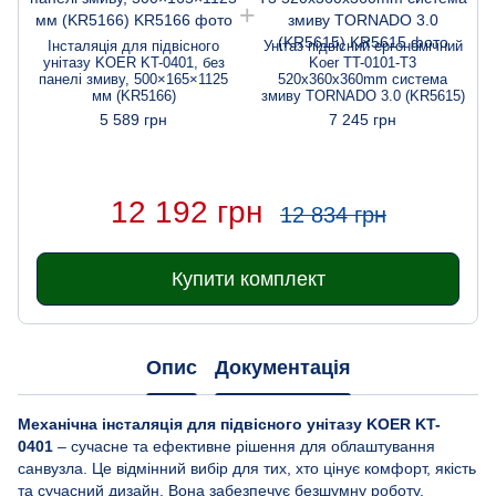
Інсталяція для підвісного
Унітаз підвісний ергономічний
унітазу KOER KT-0401, без
Koer TT-0101-T3
панелі змиву, 500×165×1125
520x360x360mm система
мм (KR5166)
змиву TORNADO 3.0 (KR5615)
5 589 грн
7 245 грн
12 192 грн
12 834 грн
Купити комплект
Опис
Документація
Механічна інсталяція для підвісного унітазу KOER KT-
0401
– сучасне та ефективне рішення для облаштування
санвузла. Це відмінний вибір для тих, хто цінує комфорт, якість
та сучасний дизайн. Вона забезпечує безшумну роботу,