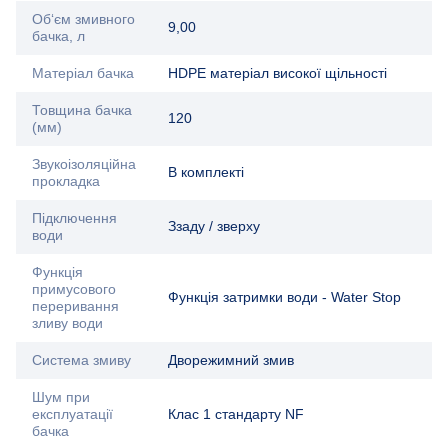
Об‘єм змивного
9,00
бачка, л
Матеріал бачка
HDPE матеріал високої щільності
Товщина бачка
120
(мм)
Звукоізоляційна
В комплекті
прокладка
Підключення
Ззаду / зверху
води
Функція
примусового
Функція затримки води - Water Stop
переривання
зливу води
Система змиву
Дворежимний змив
Шум при
експлуатації
Клас 1 стандарту NF
бачка