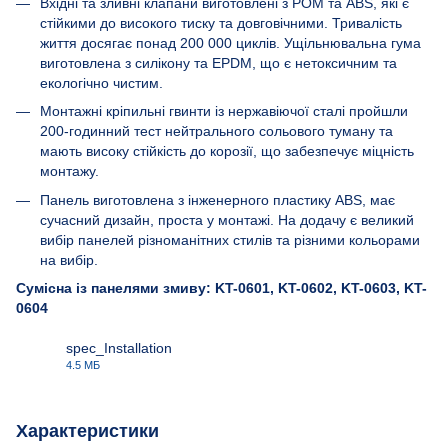
Вхідні та зливні клапани виготовлені з POM та ABS, які є
стійкими до високого тиску та довговічними. Тривалість
життя досягає понад 200 000 циклів. Ущільнювальна гума
виготовлена з силікону та EPDM, що є нетоксичним та
екологічно чистим.
Монтажні кріпильні гвинти із нержавіючої сталі пройшли
200-годинний тест нейтрального сольового туману та
мають високу стійкість до корозії, що забезпечує міцність
монтажу.
Панель виготовлена з інженерного пластику ABS, має
сучасний дизайн, проста у монтажі. На додачу є великий
вибір панелей різноманітних стилів та різними кольорами
на вибір.
Сумісна із панелями змиву: KT-0601, KT-0602, KT-0603, KT-
0604
spec_Installation
4.5 МБ
PDF
Характеристики