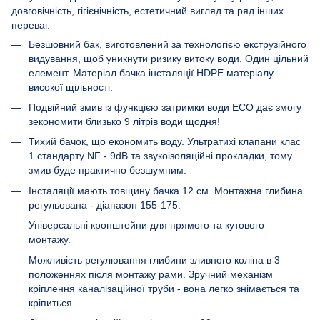
довговічність, гігієнічність, естетичний вигляд та ряд інших
переваг.
Безшовний бак, виготовлений за технологією екструзійного
видування, щоб уникнути ризику витоку води. Один цільний
елемент. Матеріал бачка інсталяції HDPE матеріалу
високої щільності.
Подвійний змив із функцією затримки води ECO дає змогу
зекономити близько 9 літрів води щодня!
Тихий бачок, що економить воду. Ультратихі клапани клас
1 стандарту NF - 9dB та звукоізоляційні прокладки, тому
змив буде практично безшумним.
Інсталяції мають товщину бачка 12 см. Монтажна глибина
регульована - діапазон 155-175.
Універсальні кронштейни для прямого та кутового
монтажу.
Можливість регулювання глибини зливного коліна в 3
положеннях після монтажу рами. Зручний механізм
кріплення каналізаційної труби - вона легко знімається та
кріпиться.