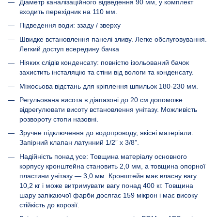
Діаметр каналізаційного відведення 90 мм, у комплект
входить перехідник на 110 мм.
Підведення води: ззаду / зверху
Швидке встановлення панелі зливу. Легке обслуговування.
Легкий доступ всередину бачка
Ніяких слідів конденсату: повністю ізольований бачок
захистить інсталяцію та стіни від вологи та конденсату.
Міжосьова відстань для кріплення шпильок 180-230 мм.
Регульована висота в діапазоні до 20 см допоможе
відрегулювати висоту встановлення унітазу. Можливість
розвороту стопи назовні.
Зручне підключення до водопроводу, якісні матеріали.
Запірний клапан латунний 1/2” x 3/8”.
Надійність понад усе: Товщина матеріалу основного
корпусу кронштейна становить 2,0 мм, а товщина опорної
пластини унітазу — 3,0 мм. Кронштейн має власну вагу
10,2 кг і може витримувати вагу понад 400 кг. Товщина
шару запікаючої фарби досягає 159 мікрон і має високу
стійкість до корозії.