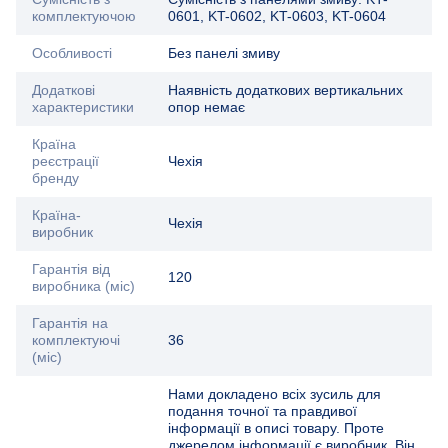
комплектуючою
0601, KT-0602, KT-0603, KT-0604
Особливості
Без панелі змиву
Додаткові
Наявність додаткових вертикальних
характеристики
опор немає
Країна
реєстрації
Чехія
бренду
Країна-
Чехія
виробник
Гарантія від
120
виробника (міс)
Гарантія на
комплектуючі
36
(міс)
Нами докладено всіх зусиль для
подання точної та правдивої
інформації в описі товару. Проте
джерелом інформації є виробник. Він