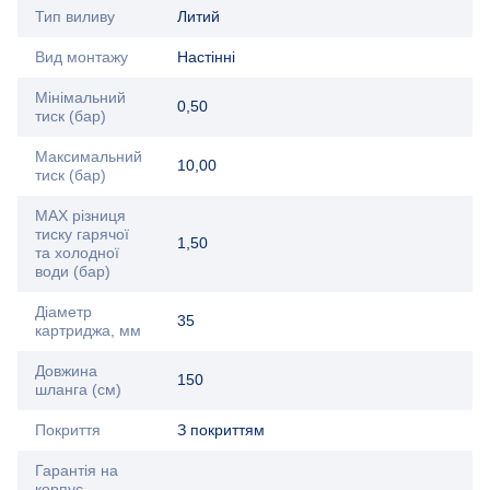
Тип виливу
Литий
Вид монтажу
Настінні
Мінімальний
0,50
тиск (бар)
Максимальний
10,00
тиск (бар)
MAX різниця
тиску гарячої
1,50
та холодної
води (бар)
Діаметр
35
картриджа, мм
Довжина
150
шланга (см)
Покриття
З покриттям
Гарантія на
корпус