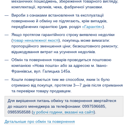
механічних пошкоджень, збереження товарного вигляду,
комплектації, ярликів, чека, фабричної упаковки.
Вироби з ознаками встановлення та експлуатації
поверненню й обміну не підлягають, крім випадків,
передбачених гарантією (див. розділ
«Гарантія»
).
Якщо протягом гарантійного строку виявлено недоліки
(
товар неналежної якості
), покупець може вимагати:
пропорційного зменшення ціни; безкоштовного ремонту;
відшкодування витрат на усунення недоліків.
Обмін та повернення товарів проводиться поштовою
компанією «Нова пошта» або за адресою м. Івано-
Франківськ, вул. Галицька 145а.
Кошти повертаються тим же способом, яким їх було
отримано від покупця, протягом 3—7 днів після отримання
та перевірки товару продавцем.
Для вирішення питань обміну та повернення звертайтеся
до нашого менеджера за телефонами: 0997596685,
0985958588 (
у робочі години, вказані на сайті
).
Детальніше про обмін та повернення