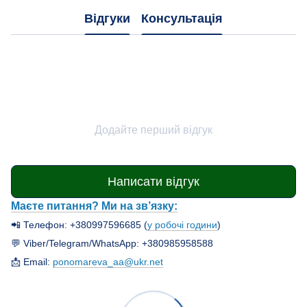
Відгуки
Консультація
Додайте перший відгук
Написати відгук
Маєте питання? Ми на зв’язку:
📲 Телефон: +380997596685 (
у робочі години
)
💬 Viber/Telegram/WhatsApp: +380985958588
📩 Email:
ponomareva_aa@ukr.net